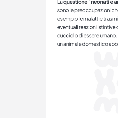
La
questione "neonati e a
sono le preoccupazioni che
esempio le malattie trasmis
eventuali reazioni istintive 
cucciolo di essere umano. 
un animale domestico abb