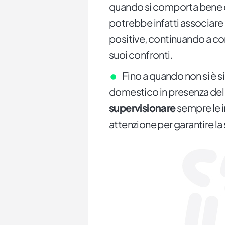
quando si comporta bene co
potrebbe infatti associare 
positive, continuando a co
suoi confronti.
Fino a quando non si è s
domestico in presenza del 
supervisionare
sempre le 
attenzione per garantire la