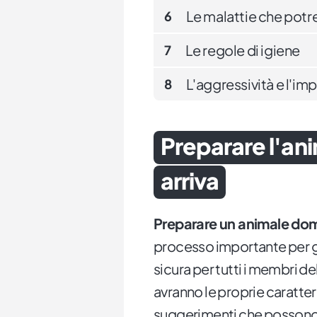
Le malattie che pot
6
Le regole di igiene
7
L'aggressività e l'imp
8
Preparare l'an
arriva
Preparare un animale dome
processo importante per g
sicura per tutti i membri de
avranno le proprie caratter
suggerimenti che possono 