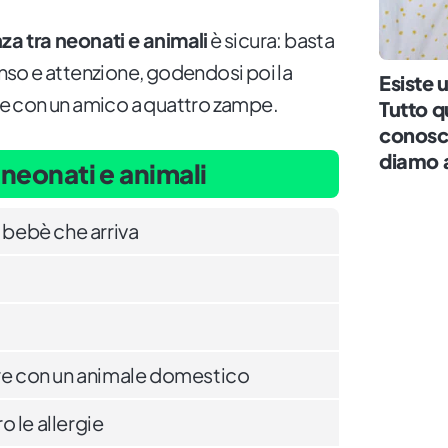
za tra neonati e animali
è sicura: basta
so e attenzione, godendosi poi la
Esiste 
are con un amico a quattro zampe.
Tutto 
conosc
diamo ai
 neonati e animali
l bebè che arriva
ere con un animale domestico
 le allergie