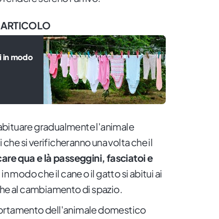
 ARTICOLO
i in modo
 abituare gradualmente l'animale
he si verificheranno una volta che il
are qua e là passeggini, fasciatoi e
n modo che il cane o il gatto si abitui ai
che al cambiamento di spazio.
ortamento dell'animale domestico