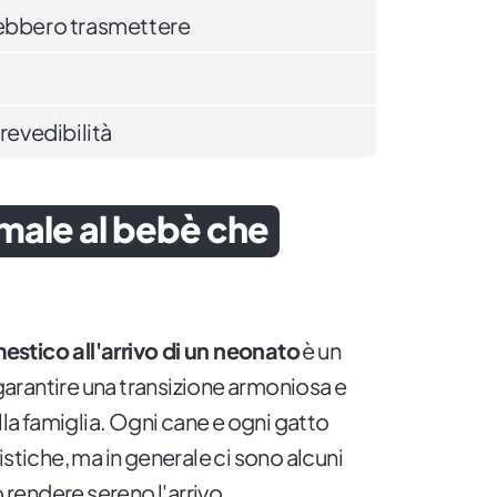
rebbero trasmettere
revedibilità
imale al bebè che
stico all'arrivo di un neonato
è un
arantire una transizione armoniosa e
lla famiglia. Ogni cane e ogni gatto
istiche, ma in generale ci sono alcuni
rendere sereno l'arrivo.