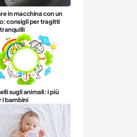
re in macchina con un
: consigli per tragitti
 tranquilli
lli sugli animali: i più
r i bambini