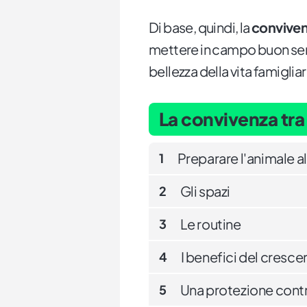
Di base, quindi, la
conviven
mettere in campo buon sen
bellezza della vita famigli
La convivenza tra
Preparare l'animale a
1
Gli spazi
2
Le routine
3
I benefici del cresc
4
Una protezione contro
5