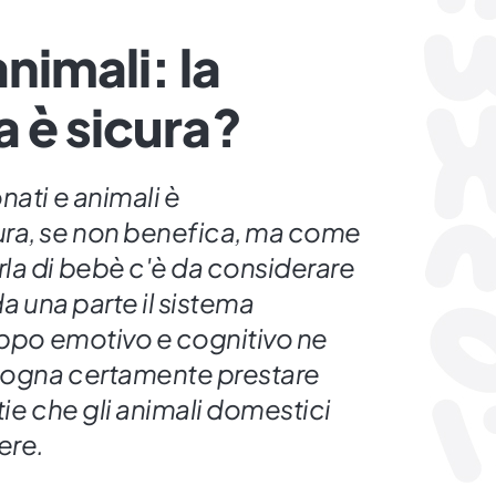
nimali: la
 è sicura?
nati e animali è
ura, se non benefica, ma come
la di bebè c'è da considerare
da una parte il sistema
uppo emotivo e cognitivo ne
isogna certamente prestare
tie che gli animali domestici
ere.