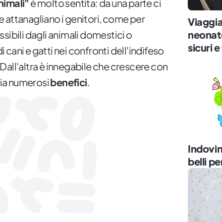
nimali"
è molto sentita: da una parte ci
 attanagliano i genitori, come per
Viaggia
neonato
sibili dagli animali domestici o
sicuri e
di cani e gatti nei confronti dell'indifeso
Dall'altra è innegabile che crescere con
ia numerosi
benefici
.
Indovine
belli pe