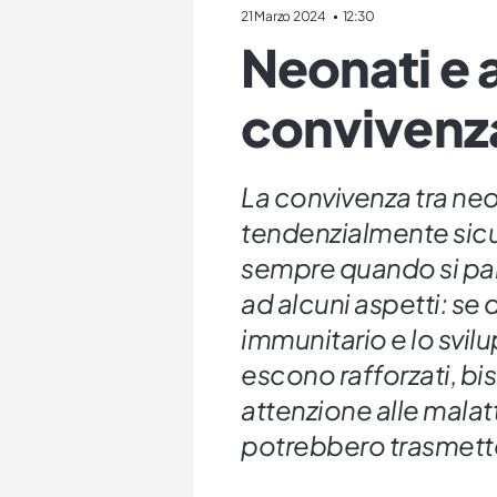
21 Marzo 2024
12:30
Neonati e a
convivenza
La convivenza tra neo
tendenzialmente sic
sempre quando si par
ad alcuni aspetti: se 
immunitario e lo svil
escono rafforzati, b
attenzione alle malat
potrebbero trasmett