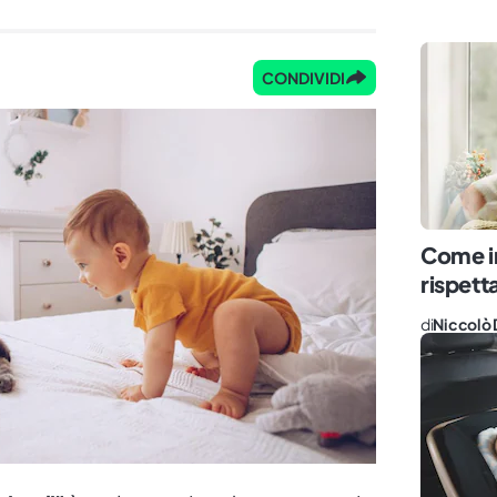
CONDIVIDI
Come i
rispetta
di
Niccolò 