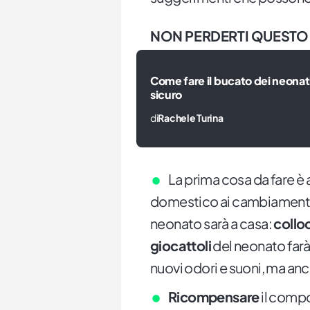
NON PERDERTI QUESTO
Come fare il bucato dei neonat
sicuro
di
Rachele Turina
La prima cosa da fare è
domestico ai cambiamenti c
neonato sarà a casa:
colloc
giocattoli
del neonato farà i
nuovi odori e suoni, ma an
Ricompensare
il comp