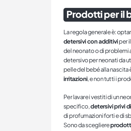
Prodotti per il
La regola generale è: opta
detersivi con additivi
per i
del neonato o di problemi al
detersivo per neonati da uti
pelle del bebé alla nascita
irritazioni
, e non tutti i p
Per lavare i vestiti di un ne
specifico,
detersivi privi d
di profumazioni forti e di s
Sono da scegliere
prodotti