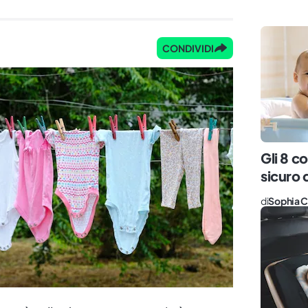
CONDIVIDI
Gli 8 co
sicuro
di
Sophia C