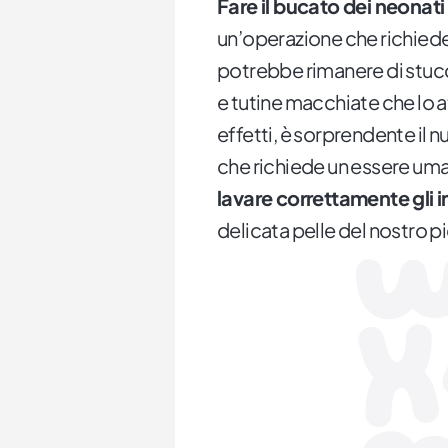
Fare il bucato dei neonati
un’operazione che richied
potrebbe rimanere di stucco
e tutine macchiate che lo a
effetti, è sorprendente il 
che richiede un essere u
lavare correttamente gli 
delicata pelle del nostro p