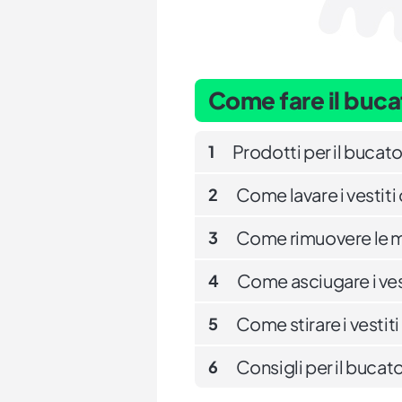
Come fare il buca
Prodotti per il bucato
1
Come lavare i vestiti
2
Come rimuovere le ma
3
Come asciugare i vest
4
Come stirare i vestiti
5
Consigli per il bucat
6