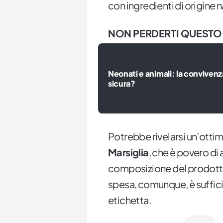
con ingredienti di origine 
NON PERDERTI QUESTO
Neonati e animali: la convivenz
sicura?
Potrebbe rivelarsi un’ottima
Marsiglia
, che è povero di a
composizione del prodotto 
spesa, comunque, è sufficie
etichetta.