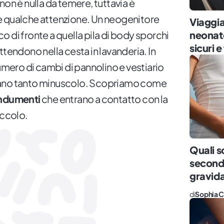
non è nulla da temere, tuttavia è
e qualche attenzione. Un neogenitore
Viaggia
neonato
 di fronte a quella pila di body sporchi
sicuri e
ttendono nella cesta in lavanderia. In
numero di cambi di pannolino e vestiario
mano tanto minuscolo. Scopriamo come
indumenti
che entrano a contatto con la
iccolo.
Quali s
secondo
gravid
di
Sophia C