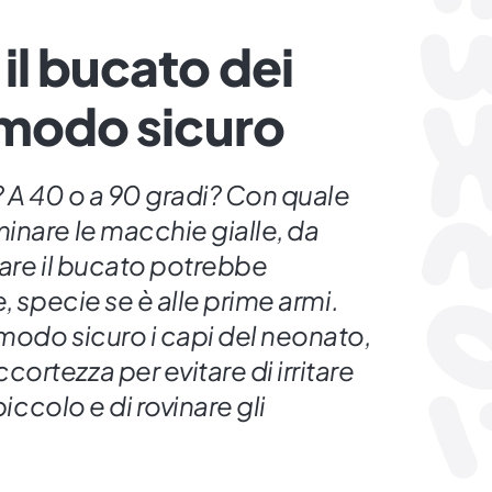
il bucato dei
 modo sicuro
? A 40 o a 90 gradi? Con quale
inare le macchie gialle, da
 Fare il bucato potrebbe
, specie se è alle prime armi.
modo sicuro i capi del neonato,
rtezza per evitare di irritare
piccolo e di rovinare gli