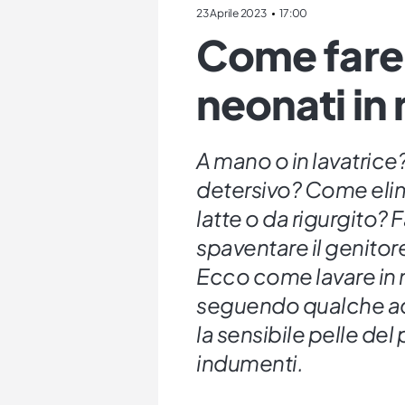
23 Aprile 2023
17:00
Come fare 
neonati in
A mano o in lavatrice
detersivo? Come elim
latte o da rigurgito?
spaventare il genitore
Ecco come lavare in 
seguendo qualche acco
la sensibile pelle del 
indumenti.