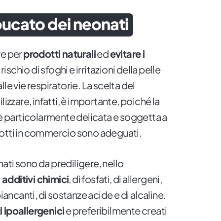
 bucato dei neonati
re per
prodotti naturali
ed
evitare i
l rischio di sfoghi e irritazioni della pelle
le vie respiratorie. La scelta del
lizzare, infatti, è importante, poiché la
 è particolarmente delicata e soggetta a
rodotti in commercio sono adeguati.
onati sono da prediligere, nello
i additivi chimici
, di fosfati, di allergeni,
biancanti, di sostanze acide e di alcaline.
 ipoallergenici
e preferibilmente creati