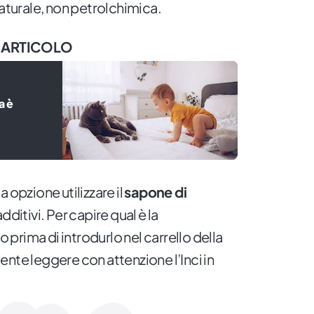
naturale, non petrolchimica.
 ARTICOLO
a è
 opzione utilizzare il
sapone di
dditivi. Per capire qual è la
prima di introdurlo nel carrello della
nte leggere con attenzione l’Inci in