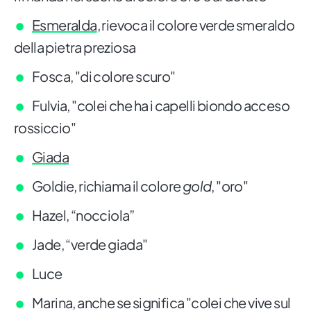
Esmeralda
, rievoca il colore verde smeraldo
della pietra preziosa
Fosca, "di colore scuro"
Fulvia, "colei che ha i capelli biondo acceso
rossiccio"
Giada
Goldie, richiama il colore
gold
, "oro"
Hazel, “nocciola”
Jade, “verde giada"
Luce
Marina, anche se significa "colei che vive sul