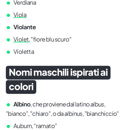
Verdiana
Viola
Violante
Violet
, "fiore blu scuro"
Violetta
Nomi maschili ispirati ai
colori
Albino
, che proviene dal latino
albus
,
"bianco", "chiaro", o da
albinus
, "bianchiccio"
Auburn, “ramato”