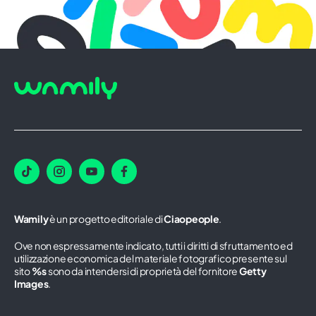
Wamily
è un progetto editoriale di
Ciaopeople
.
Ove non espressamente indicato, tutti i diritti di sfruttamento ed
utilizzazione economica del materiale fotografico presente sul
sito
%s
sono da intendersi di proprietà del fornitore
Getty
Images
.