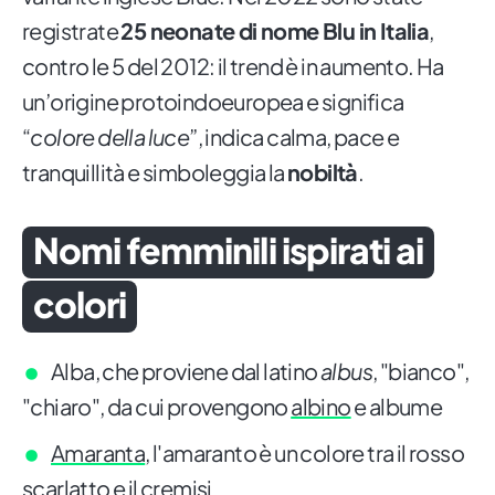
registrate
25 neonate di nome Blu in Italia
,
contro le 5 del 2012: il trend è in aumento. Ha
un’origine protoindoeuropea e significa
“
colore della luce
”, indica calma, pace e
tranquillità e simboleggia la
nobiltà
.
Nomi femminili ispirati ai
colori
Alba, che proviene dal latino
albus
, "bianco",
"chiaro", da cui provengono
albino
e albume
Amaranta
, l'amaranto è un colore tra il rosso
scarlatto e il cremisi