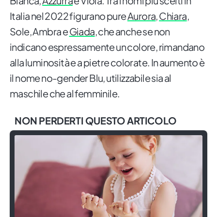
Bianca,
Azzurra
e Viola. Tra i nomi più scelti in
Italia nel 2022 figurano pure
Aurora
,
Chiara
,
Sole, Ambra e
Giada
, che anche se non
indicano espressamente un colore, rimandano
alla luminosità e a pietre colorate. In aumento è
il nome no-gender Blu, utilizzabile sia al
maschile che al femminile.
NON PERDERTI QUESTO ARTICOLO