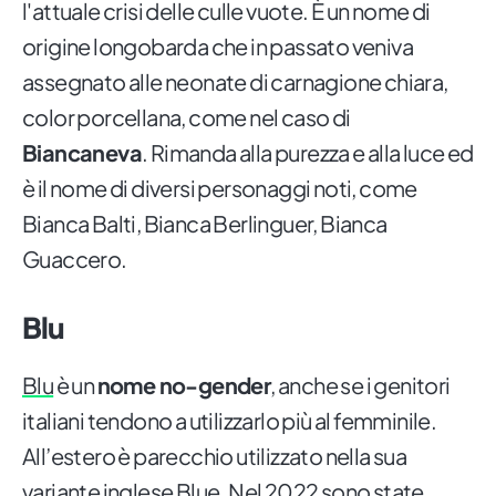
l'attuale crisi delle culle vuote. È un nome di
origine longobarda che in passato veniva
assegnato alle neonate di carnagione chiara,
color porcellana, come nel caso di
Biancaneva
. Rimanda alla purezza e alla luce ed
è il nome di diversi personaggi noti, come
Bianca Balti, Bianca Berlinguer, Bianca
Guaccero.
Blu
Blu
è un
nome no-gender
, anche se i genitori
italiani tendono a utilizzarlo più al femminile.
All’estero è parecchio utilizzato nella sua
variante inglese Blue. Nel 2022 sono state