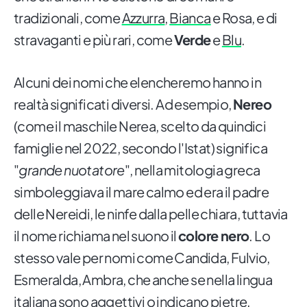
tradizionali, come
Azzurra
,
Bianca
e Rosa, e di
stravaganti e più rari, come
Verde
e
Blu
.
Alcuni dei nomi che elencheremo hanno in
realtà significati diversi. Ad esempio,
Nereo
(come il maschile Nerea, scelto da quindici
famiglie nel 2022, secondo l'Istat) significa
"
grande nuotatore
", nella mitologia greca
simboleggiava il mare calmo ed era il padre
delle Nereidi, le ninfe dalla pelle chiara, tuttavia
il nome richiama nel suono il
colore nero
. Lo
stesso vale per nomi come Candida, Fulvio,
Esmeralda, Ambra, che anche se nella lingua
italiana sono aggettivi o indicano pietre,