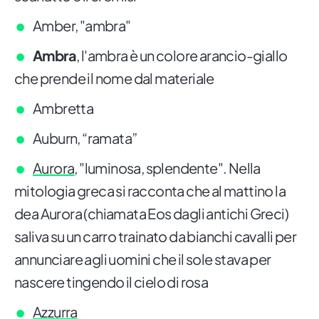
Amber, "ambra"
Ambra
, l'ambra è un colore arancio-giallo
che prende il nome dal materiale
Ambretta
Auburn, “ramata”
Aurora
, "luminosa, splendente". Nella
mitologia greca si racconta che al mattino la
dea Aurora (chiamata Eos dagli antichi Greci)
saliva su un carro trainato da bianchi cavalli per
annunciare agli uomini che il sole stava per
nascere tingendo il cielo di rosa
Azzurra