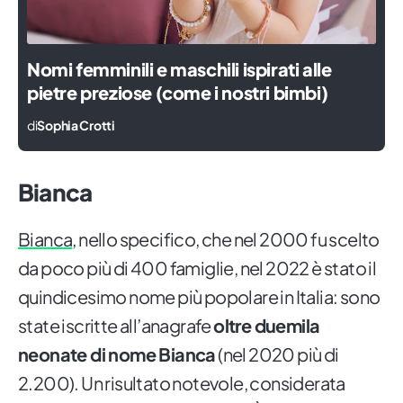
Nomi femminili e maschili ispirati alle
pietre preziose (come i nostri bimbi)
di
Sophia Crotti
Bianca
Bianca
, nello specifico, che nel 2000 fu scelto
da poco più di 400 famiglie, nel 2022 è stato il
quindicesimo nome più popolare in Italia: sono
state iscritte all’anagrafe
oltre duemila
neonate di nome Bianca
(nel 2020 più di
2.200). Un risultato notevole, considerata