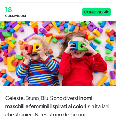
18
CONDIVIDI
CONDIVISIONI
Celeste, Bruno, Blu. Sono diversi i
nomi
maschili e femminili ispirati ai colori
, sia italiani
che stranieri. Ne esistono di comuni e