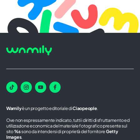
Wamily
è un progetto editoriale di
Ciaopeople
.
Ove non espressamente indicato, tutti i diritti di sfruttamento ed
utilizzazione economica del materiale fotografico presente sul
sito
%s
sono da intendersi di proprietà del fornitore
Getty
Images
.