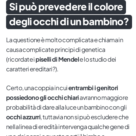
Si può prevedere il colore
degli occhi di un bambino?
La questione è molto complicata e chiama in
causa complicate principi di genetica
(ricordate i
piselli di Mendel
e lo studio dei
caratteri ereditari?).
Certo, una coppia in cui
entrambi i genitori
possiedono gli occhi chiari
avranno maggiore
probabilità di dare alla luce un bambino con gli
occhi azzurri
, tuttavia non si può escludere che
nella linea di eredità intervenga qualche gene di