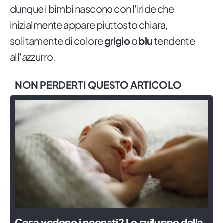
dunque i bimbi nascono con l'iride che
inizialmente appare piuttosto chiara,
solitamente di colore
grigio
o
blu
tendente
all'azzurro.
NON PERDERTI QUESTO ARTICOLO
Cosa vedono i neonati? Lo sviluppo della