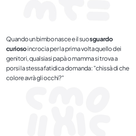
Quando un bimbo nasce e il suo
sguardo
curioso
incrocia per la prima volta quello dei
genitori, qualsiasi papà o mamma si trova a
porsi la stessa fatidica domanda: "chissà di che
colore avrà gli occhi?"