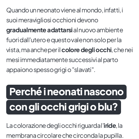
Quando un neonato viene al mondo, infatti, i
suoi meravigliosi occhioni devono
gradualmente adattarsi
al nuovo ambiente
fuori dall'utero e questo vale non solo per la
vista, ma anche per il
colore degli occhi
, che nei
mesi immediatamente successivi al parto
appaiono spesso grigi o "slavati".
Perché i neonati nascono
con gli occhi grigi o blu?
La colorazione degli occhi riguarda l'
iride
, la
membrana circolare che circonda la pupilla.