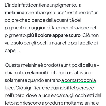
L'iride infatti contiene un pigmento, la
melanina
, che rifrange la luce "restituendo" un
colore che dipende dalla quantità del
pigmento: maggiore è la concentrazione del
pigmento,
più il colore appare scuro
. Ciò non
vale solo per gli occhi, ma anche per la pelle e i
capelli.
Questa melanina è prodotta un tipo di cellule –
chiamate
melanociti
– che però si attivano
solamente quando entrano
a contatto con la
luce
. Ciò significa che quando il feto cresce
nell'utero, dove la luce è scarsa, gli occhietti del
feto non riescono a produrre molta melanina e