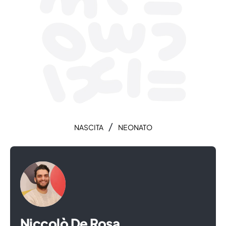
/
NASCITA
NEONATO
Niccolò De Rosa