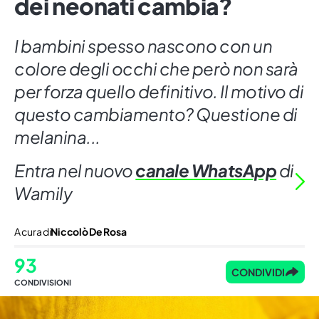
dei neonati cambia?
I bambini spesso nascono con un
colore degli occhi che però non sarà
per forza quello definitivo. Il motivo di
questo cambiamento? Questione di
melanina...
Entra nel nuovo
canale WhatsApp
di
Wamily
A cura di
Niccolò De Rosa
93
CONDIVIDI
CONDIVISIONI