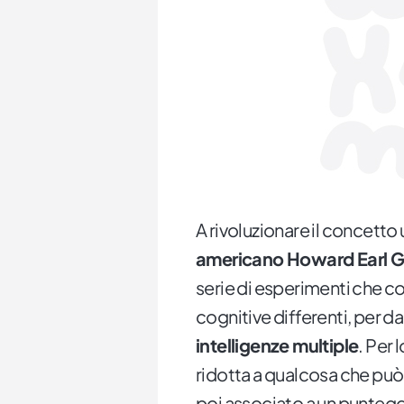
A rivoluzionare il concetto 
americano Howard Earl G
serie di esperimenti che c
cognitive differenti, per dar
intelligenze multiple
. Per 
ridotta a qualcosa che può
poi associato a un punteg