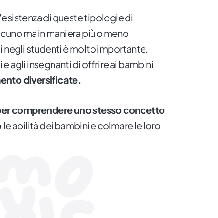
esistenza di queste tipologie di
ascuno ma in maniera più o meno
i negli studenti è molto importante.
i e agli insegnanti di offrire ai bambini
ento diversificate.
e per comprendere uno stesso concetto
o
le abilità dei bambini e colmare le loro