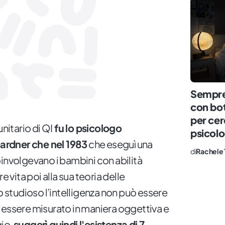
Sempre
con bot 
per ce
unitario di QI
fu lo psicologo
psicol
ardner che nel 1983
che eseguì una
di
Rachele 
oinvolgevano i bambini con abilità
e vita poi alla sua teoria delle
lo studioso l’intelligenza non può essere
 essere misurato in maniera oggettiva e
gio,
suggerì quindi l'esistenza di 7