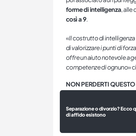
forme di intelligenza
, alle
così a 9
.
«
Il costrutto di intelligenz
di valorizzare i punti di forz
offre un aiuto notevole a g
competenze di ognuno
» c
NON PERDERTI QUESTO
Separazione o divorzio? Ecco qu
di affido esistono