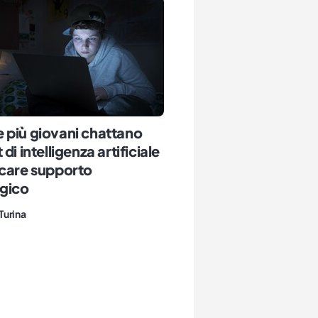
 più giovani chattano
di intelligenza artificiale
rcare supporto
ogico
Turina