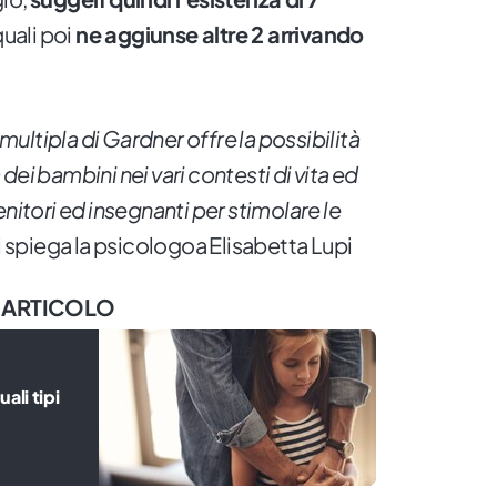
 quali poi
ne aggiunse altre 2 arrivando
a multipla di Gardner offre la possibilità
a dei bambini nei vari contesti di vita ed
enitori ed insegnanti per stimolare le
i spiega la psicologoa Elisabetta Lupi
 ARTICOLO
ali tipi