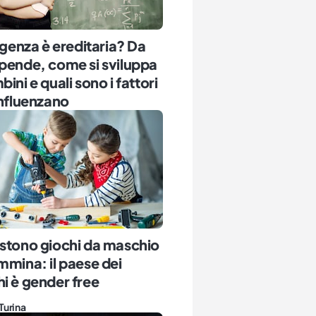
ligenza è ereditaria? Da
pende, come si sviluppa
ini e quali sono i fattori
influenzano
stono giochi da maschio
mmina: il paese dei
i è gender free
Turina