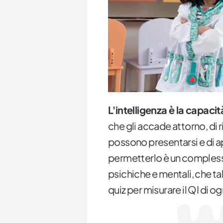
L'intelligenza è la capaci
che gli accade attorno, di 
possono presentarsi e di a
permetterlo è un compless
psichiche e mentali, che t
quiz per misurare il QI di o