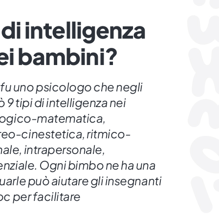
 di intelligenza
ei bambini?
fu uno psicologo che negli
9 tipi di intelligenza nei
, logico-matematica,
reo-cinestetica, ritmico-
ale, intrapersonale,
tenziale. Ogni bimbo ne ha una
uarle può aiutare gli insegnanti
oc per facilitare