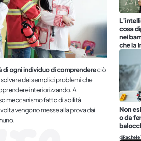
L’intel
cosa di
nei bamb
che la 
tà di ogni individuo di comprendere
ciò
risolvere dei semplici problemi che
pprendere interiorizzando. A
o meccanismo fatto di abilità
Non esi
alvolta vengono messe alla prova dai
o da fe
gnuno.
balocch
di
Rachele 