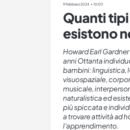
9 Febbraio 2024
10:00
Quanti tipi
esistono n
Howard Earl Gardner 
anni Ottanta individuò 
bambini: linguistica
visuospaziale, corpo
musicale, interperson
naturalistica ed esis
più spiccata e individ
a trovare attività ad h
l'apprendimento.