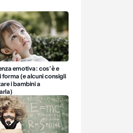
genza emotiva: cos’è e
 forma (e alcuni consigli
tare i bambini a
arla)