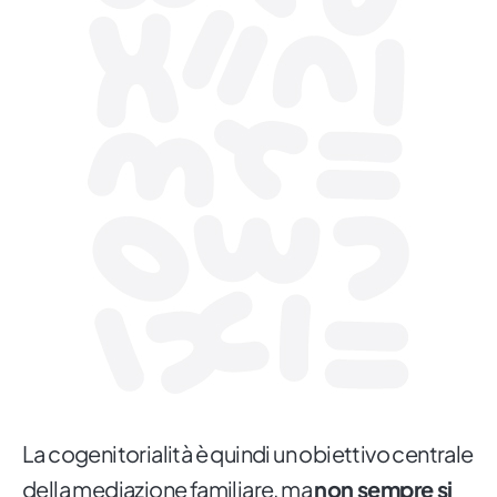
La cogenitorialità è quindi un obiettivo centrale
della mediazione familiare, ma
non sempre si