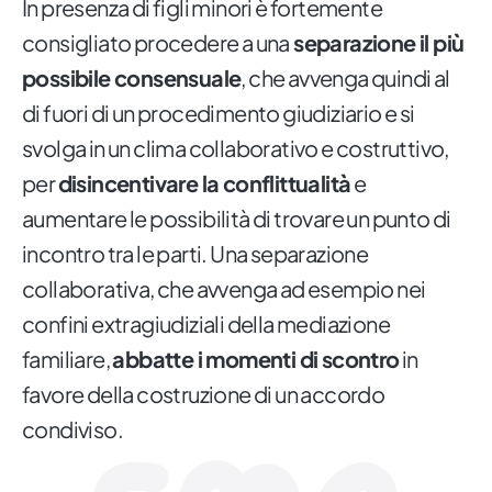
In presenza di figli minori è fortemente
consigliato procedere a una
separazione il più
possibile consensuale
, che avvenga quindi al
di fuori di un procedimento giudiziario e si
svolga in un clima collaborativo e costruttivo,
per
disincentivare la conflittualità
e
aumentare le possibilità di trovare un punto di
incontro tra le parti. Una separazione
collaborativa, che avvenga ad esempio nei
confini extragiudiziali della mediazione
familiare,
abbatte i momenti di scontro
in
favore della costruzione di un accordo
condiviso.