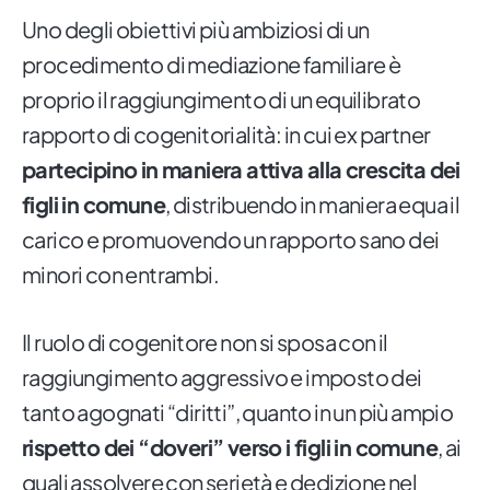
Uno degli obiettivi più ambiziosi di un
procedimento di mediazione familiare è
proprio il raggiungimento di un equilibrato
rapporto di cogenitorialità: in cui ex partner
partecipino in maniera attiva alla crescita dei
figli in comune
, distribuendo in maniera equa il
carico e promuovendo un rapporto sano dei
minori con entrambi.
Il ruolo di cogenitore non si sposa con il
raggiungimento aggressivo e imposto dei
tanto agognati “diritti”, quanto in un più ampio
rispetto dei “doveri” verso i figli in comune
, ai
quali assolvere con serietà e dedizione nel