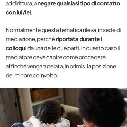
addirittura, a
negare qualsiasi tipo di contatto
con lui/lei
.
Normalmente questa tematica rileva, in sede di
mediazione, perché
riportata durante i
colloqui
da una delle due parti. In questo caso il
mediatore deve capire come procedere
affinché venga tutelata, in primis, la posizione
del minore coinvolto.