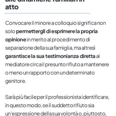
atto
Convocare il minore a colloquio significa non
solo
permettergli di esprimere la propria
opinione
in merito al procedimento di
separazione della sua famiglia, ma altresì
garantisce la sua testimonianza diretta
al
mediatore circa il presunto rifiuto a mantenere
o meno un rapporto con un determinato
genitore.
Sarà più facile per il professionista identificare,
in questo modo, se il suddetto rifiuto sia
un’espressione della sua volontà o, piuttosto,