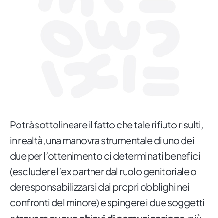
Potrà sottolineare il fatto che tale rifiuto risulti,
in realtà, una manovra strumentale di uno dei
due per l’ottenimento di determinati benefici
(escludere l’ex partner dal ruolo genitoriale o
deresponsabilizzarsi dai propri obblighi nei
confronti del minore) e spingere i due soggetti
a
trovare nuove chiavi di comunicazione
, più