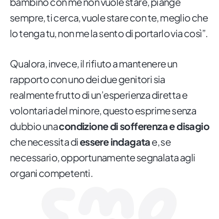
bambino con me non vuole stare, piange
sempre, ti cerca, vuole stare con te, meglio che
lo tenga tu, non me la sento di portarlo via così”.
Qualora, invece, il rifiuto a mantenere un
rapporto con uno dei due genitori sia
realmente frutto di un’esperienza diretta e
volontaria del minore, questo esprime senza
dubbio una
condizione di sofferenza e disagio
che necessita di
essere indagata
e, se
necessario, opportunamente segnalata agli
organi competenti.