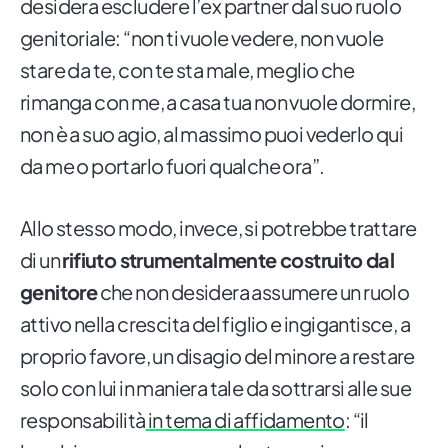
desidera escludere l’ex partner dal suo ruolo
genitoriale: “non ti vuole vedere, non vuole
stare da te, con te sta male, meglio che
rimanga con me, a casa tua non vuole dormire,
non è a suo agio, al massimo puoi vederlo qui
da me o portarlo fuori qualche ora”.
Allo stesso modo, invece, si potrebbe trattare
di un
rifiuto strumentalmente costruito dal
genitore
che non desidera assumere un ruolo
attivo nella crescita del figlio e ingigantisce, a
proprio favore, un disagio del minore a restare
solo con lui in maniera tale da sottrarsi alle sue
responsabilità
in tema di affidamento
: “il