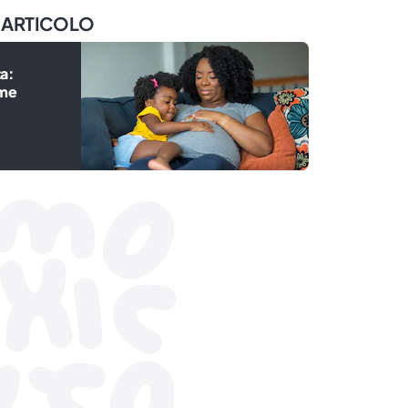
 ARTICOLO
za:
ome