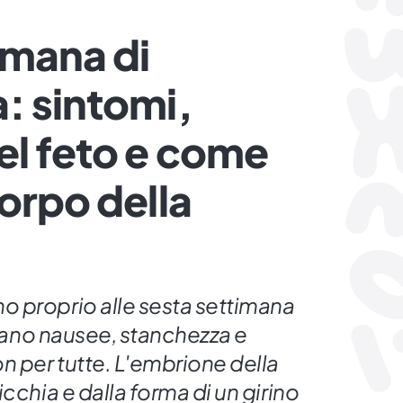
imana di
: sintomi,
el feto e come
corpo della
 proprio alle sesta settimana
iziano nausee, stanchezza e
n per tutte. L'embrione della
cchia e dalla forma di un girino