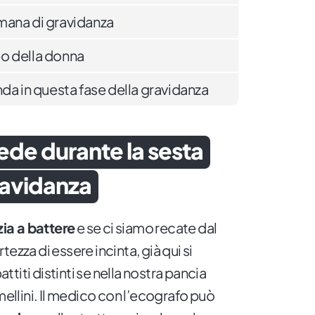
timana di gravidanza
o della donna
da in questa fase della gravidanza
de durante la sesta
ravidanza
zia a battere
e se ci siamo recate dal
ezza di essere incinta, già qui si
titi distinti se nella nostra pancia
llini. Il medico con l’ecografo può