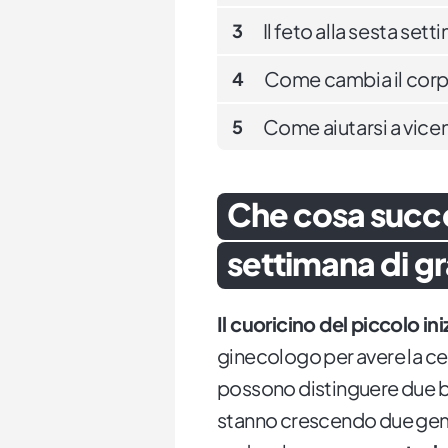
Il feto alla sesta set
3
Come cambia il corp
4
Come aiutarsi a vicen
5
Che cosa succe
settimana di g
Il cuoricino del piccolo ini
ginecologo per avere la cert
possono distinguere due bat
stanno crescendo due geme