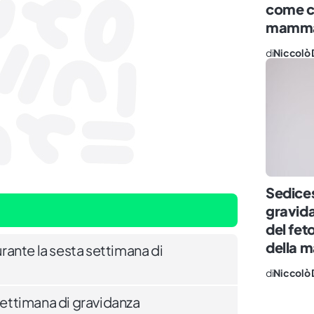
come ca
mamm
di
Niccolò 
Sedice
gravida
del fet
della
ante la sesta settimana di
di
Niccolò 
 settimana di gravidanza