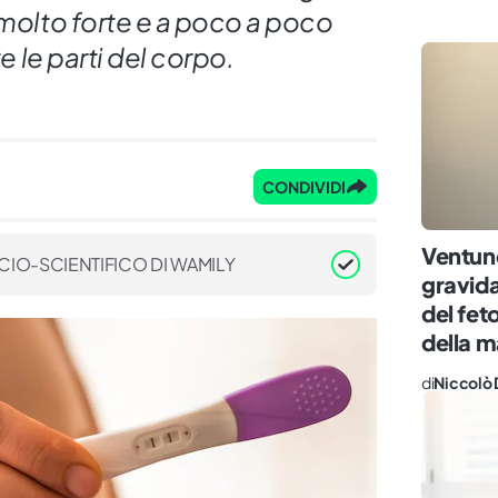
 molto forte e a poco a poco
te le parti del corpo.
CONDIVIDI
Ventun
CIO-SCIENTIFICO DI WAMILY
gravida
del fet
della
di
Niccolò 