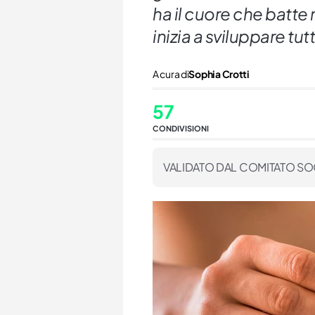
ha il cuore che batte
inizia a sviluppare tut
A cura di
Sophia Crotti
57
CONDIVISIONI
VALIDATO DAL COMITATO SO