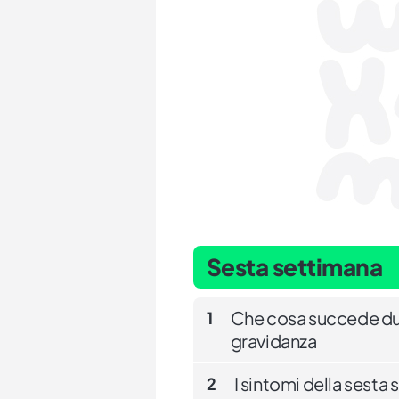
Sesta settimana
Che cosa succede dur
1
gravidanza
I sintomi della sesta
2