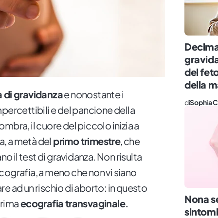
Decima
gravida
del fet
della
 di gravidanza
e nonostante i
di
Sophia C
percettibili e del pancione della
mbra, il cuore del piccolo inizia a
ra, a metà del
primo trimestre
, che
 il test di gravidanza. Non risulta
cografia, a meno che non vi siano
e ad un rischio di aborto: in questo
Nona se
prima
ecografia transvaginale.
sintomi