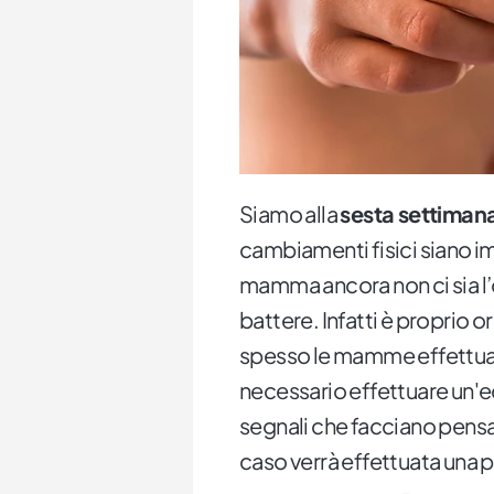
Siamo alla
sesta settimana
cambiamenti fisici siano im
mamma ancora non ci sia l’o
battere. Infatti è proprio o
spesso le mamme effettuano
necessario effettuare un'e
segnali che facciano pensar
caso verrà effettuata una 