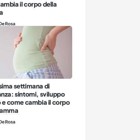
mbia il corpo della
a
De Rosa
sima settimana di
nza: sintomi, sviluppo
o e come cambia il corpo
 mamma
De Rosa