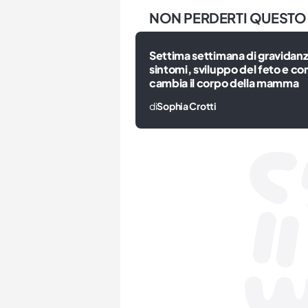
NON PERDERTI QUESTO
Settima settimana di gravidan
sintomi, sviluppo del feto e c
cambia il corpo della mamma
di
Sophia Crotti