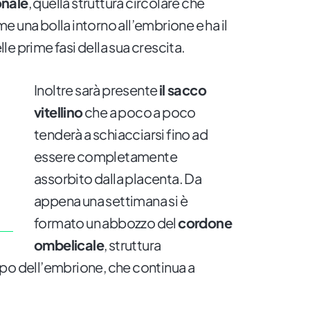
onale
, quella struttura circolare che
 una bolla intorno all’embrione e ha il
e prime fasi della sua crescita.
Inoltre sarà presente
il sacco
vitellino
che a poco a poco
tenderà a schiacciarsi fino ad
essere completamente
assorbito dalla placenta. Da
appena una settimana si è
formato un abbozzo del
cordone
ombelicale
, struttura
po dell’embrione, che continua a