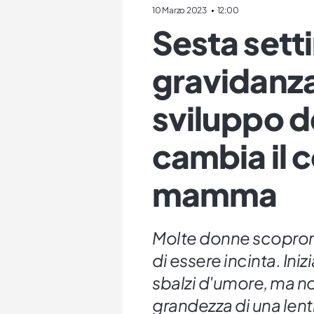
10 Marzo 2023
12:00
Sesta sett
gravidanza
sviluppo d
cambia il 
mamma
Molte donne scoprono
di essere incinta. In
sbalzi d'umore, ma no
grandezza di una lenti