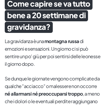
Come capire se va tutto
bene a 20 settimane di
gravidanza?
La gravidanza è una
montagna russa
di
emozioni e sensazioni. Un giorno ci si può
sentire un po' giù per poi sentirsi delle leonesse
il giorno dopo.
Se dunque le giornate vengono complicate da
qualche "acciacco" o malessere non occorre
né allarmarsi né preoccuparsi troppo
, a meno
che i dolori o le eventuali perdite raggiungano