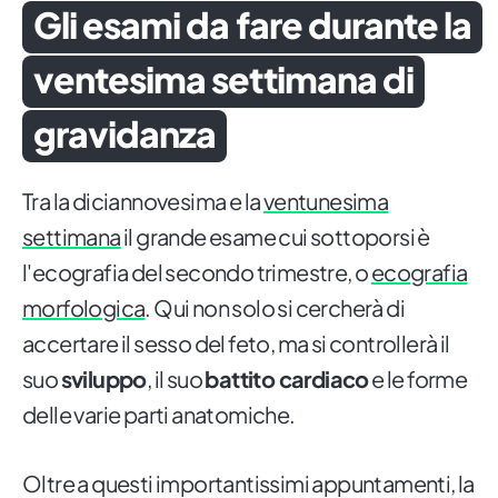
Gli esami da fare durante la
ventesima settimana di
gravidanza
Tra la diciannovesima e la
ventunesima
settimana
il grande esame cui sottoporsi è
l'ecografia del secondo trimestre, o
ecografia
morfologica
. Qui non solo si cercherà di
accertare il sesso del feto, ma si controllerà il
suo
sviluppo
, il suo
battito cardiaco
e le forme
delle varie parti anatomiche.
Oltre a questi importantissimi appuntamenti, la