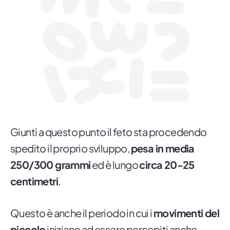
Giunti a questo punto il feto sta procedendo
spedito il proprio sviluppo,
pesa in media
250/300 grammi
ed è lungo
circa 20-25
centimetri
.
Questo è anche il periodo in cui i
movimenti del
piccolo
iniziano ad essere percepiti anche