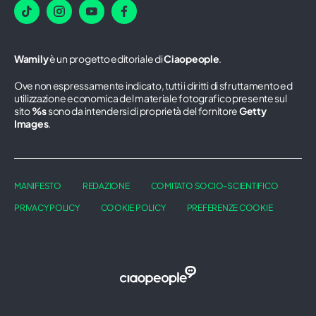
Wamily
è un progetto editoriale di
Ciaopeople
.
Ove non espressamente indicato, tutti i diritti di sfruttamento ed
utilizzazione economica del materiale fotografico presente sul
sito
%s
sono da intendersi di proprietà del fornitore
Getty
Images
.
MANIFESTO
REDAZIONE
COMITATO SOCIO-SCIENTIFICO
PRIVACY POLICY
COOKIE POLICY
PREFERENZE COOKIE