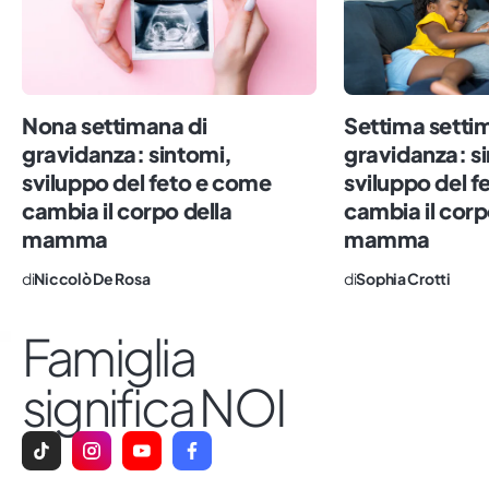
Nona settimana di
Settima setti
gravidanza: sintomi,
gravidanza: s
sviluppo del feto e come
sviluppo del 
cambia il corpo della
cambia il corp
mamma
mamma
di
Niccolò De Rosa
di
Sophia Crotti
Famiglia
significa NOI