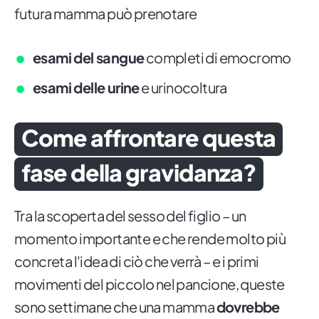
futura mamma può prenotare
esami del sangue
completi di emocromo
esami delle urine
e urinocoltura
Come affrontare questa
fase della gravidanza?
Tra la scoperta del sesso del figlio – un
momento importante e che rende molto più
concreta l'idea di ciò che verrà – e i primi
movimenti del piccolo nel pancione, queste
sono settimane che una mamma
dovrebbe