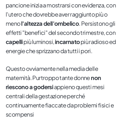
pancione inizia a mostrarsi con evidenza, con
l'utero che dovrebbe aver raggiunto più o
meno
l'altezza dell'ombelico
. Persistono gli
effetti "benefici" del secondo trimestre, con
capelli
più luminosi,
incarnato
più radioso ed
energie che sprizzano da tutti i pori.
Questo ovviamente nella media delle
maternità. Purtroppo tante donne
non
riescono a godersi
appieno questi mesi
centrali della gestazione perché
continuamente fiaccate da problemi fisici e
scompensi