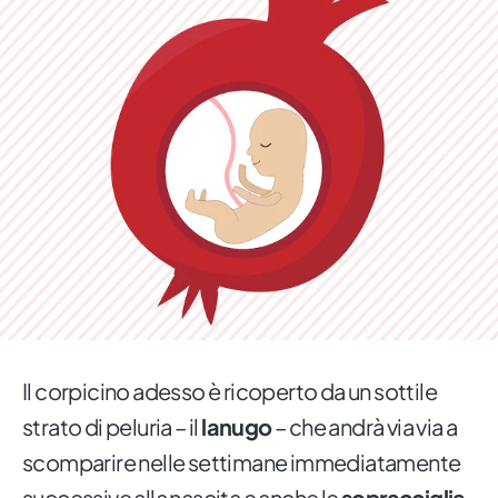
Il corpicino adesso è ricoperto da un sottile
strato di peluria – il
lanugo
– che andrà via via a
scomparire nelle settimane immediatamente
successive alla nascita e anche le
sopracciglia