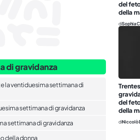
del fet
della
di
Sophia C
a di gravidanza
 la ventiduesima settimana di
Trentes
gravida
del fet
duesima settimana di gravidanza
della
di
Niccolò 
sima settimana di gravidanza
o della donna