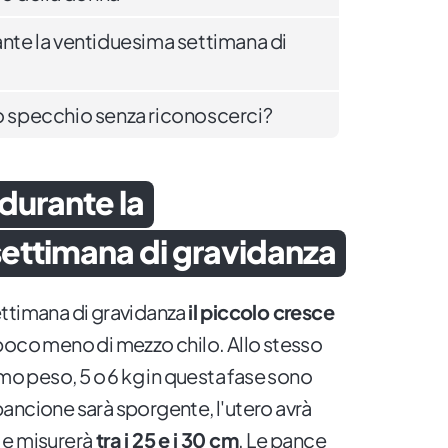
ante la ventiduesima settimana di
lo specchio senza riconoscerci?
durante la
ettimana di gravidanza
ettimana di gravidanza
il piccolo cresce
 poco meno di mezzo chilo. Allo stesso
 peso, 5 o 6 kg in questa fase sono
l pancione sarà sporgente, l'utero avrà
 e misurerà
tra i 25 e i 30 cm
. Le pance