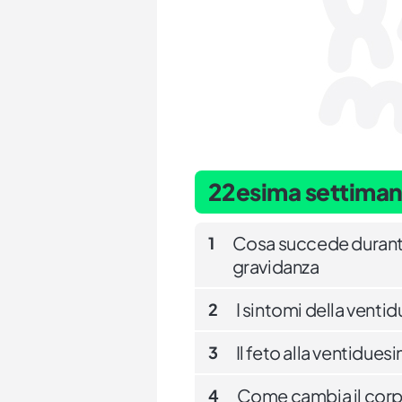
22esima settiman
Cosa succede durante
1
gravidanza
I sintomi della venti
2
Il feto alla ventidue
3
Come cambia il corp
4