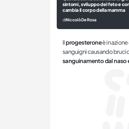
sintomi, sviluppo del feto e c
cambia il corpo della mamma
di
Niccolò De Rosa
Il
progesterone
è in azione 
sanguigni causando brucio
sanguinamento dal naso e