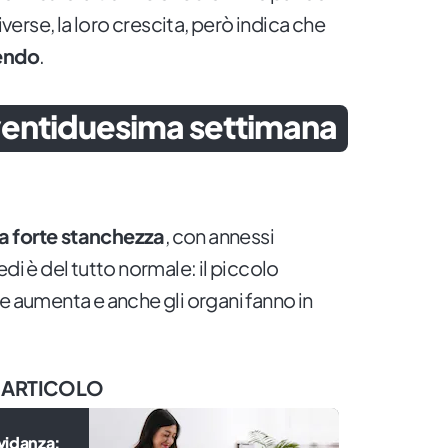
rse, la loro crescita, però indica che
cendo
.
 ventiduesima settimana
na forte stanchezza
, con annessi
di è del tutto normale: il piccolo
e aumenta e anche gli organi fanno in
 ARTICOLO
vidanza: