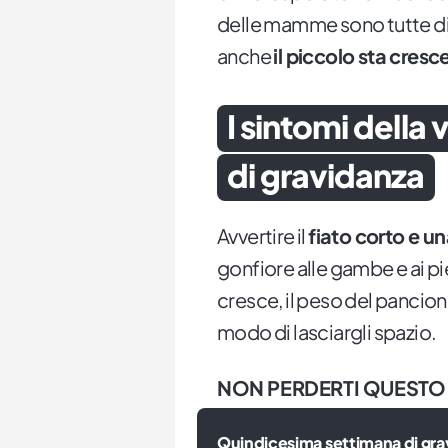
delle mamme sono tutte dive
anche
il piccolo sta cres
I sintomi della
di gravidanza
Avvertire il
fiato corto e u
gonfiore alle gambe e ai pie
cresce, il peso del pancion
modo di lasciargli spazio.
NON PERDERTI QUESTO
Quindicesima settimana di gra