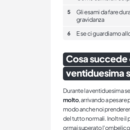
Gli esami da fare dur
5
gravidanza
E se ci guardiamo al
6
Cosa succede 
ventiduesima s
Durante la ventiduesima s
molto
, arrivando a pesare
modo anche noi prenderemo
del tutto normali. Inoltre i
ormai superato l'ombelico