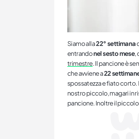
Siamo alla
22° settimana
d
entrando
nel sesto mese
,
trimestre
. Il pancione è s
che avviene a
22 settimane
spossatezza e fiato corto. I
nostro piccolo, magari in 
pancione. Inoltre il piccolo