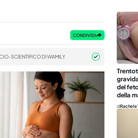
CONDIVIDI
CIO-SCIENTIFICO DI WAMILY
Trentot
gravida
del fet
della
di
Rachele 