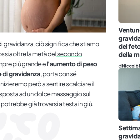
Ventun
gravida
i gravidanza, ciò significa che stiamo
del fet
 ossia oltre la metà del
secondo
della
empre più grande e
l'aumento di peso
di
Niccolò 
 di gravidanza
, porta con sé
nizieremo però a sentire scalciare il
risposta ad un dolce massaggio sul
 potrebbe già trovarsi a testa in giù.
Settima
gravida