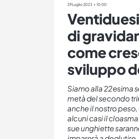
29 Luglio 2023
10:00
Ventidues
di gravida
come cresc
sviluppo d
Siamo alla 22esima se
metà del secondo tri
anche il nostro peso
alcuni casi il cloasma
sue unghiette saranno
imparerà a deglutire.