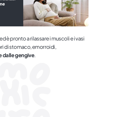
ome
ed è pronto a rilassare i muscoli e i vasi
ri di stomaco, emorroidi,
 dalle gengive
.