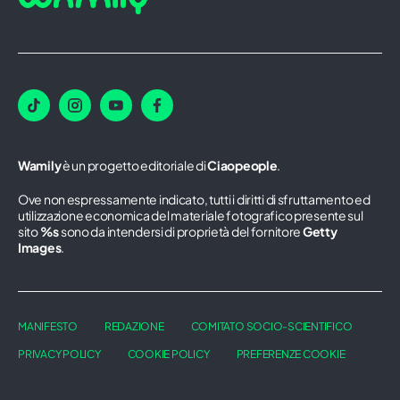
Wamily
è un progetto editoriale di
Ciaopeople
.
Ove non espressamente indicato, tutti i diritti di sfruttamento ed
utilizzazione economica del materiale fotografico presente sul
sito
%s
sono da intendersi di proprietà del fornitore
Getty
Images
.
MANIFESTO
REDAZIONE
COMITATO SOCIO-SCIENTIFICO
PRIVACY POLICY
COOKIE POLICY
PREFERENZE COOKIE