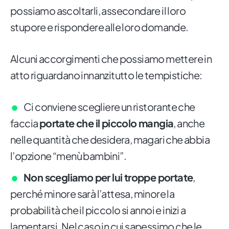
possiamo ascoltarli, assecondare il loro
stupore e rispondere alle loro domande.
Alcuni accorgimenti che possiamo mettere in
atto riguardano innanzitutto le tempistiche:
Ci conviene scegliere un ristorante che
faccia
portate che il piccolo mangia
, anche
nelle quantità che desidera, magari che abbia
l’opzione “menù bambini”.
Non scegliamo per lui troppe portate
,
perché minore sarà l’attesa, minore la
probabilità che il piccolo si annoi e inizi a
lamentarsi. Nel caso in cui sapessimo che le