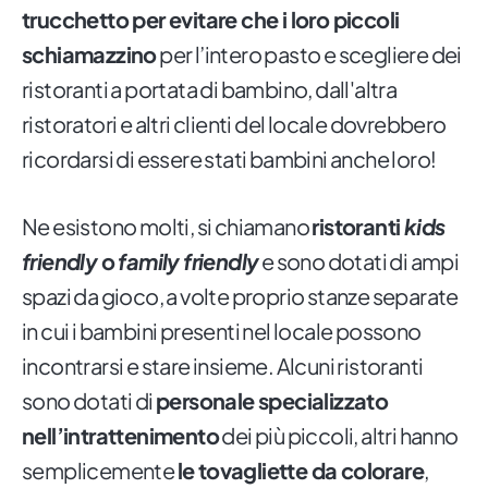
trucchetto per evitare che i loro piccoli
schiamazzino
per l’intero pasto e scegliere dei
ristoranti a portata di bambino, dall'altra
ristoratori e altri clienti del locale dovrebbero
ricordarsi di essere stati bambini anche loro!
Ne esistono molti, si chiamano
ristoranti
kids
friendly
o
family friendly
e sono dotati di ampi
spazi da gioco, a volte proprio stanze separate
in cui i bambini presenti nel locale possono
incontrarsi e stare insieme. Alcuni ristoranti
sono dotati di
personale specializzato
nell’intrattenimento
dei più piccoli, altri hanno
semplicemente
le tovagliette da colorare
,