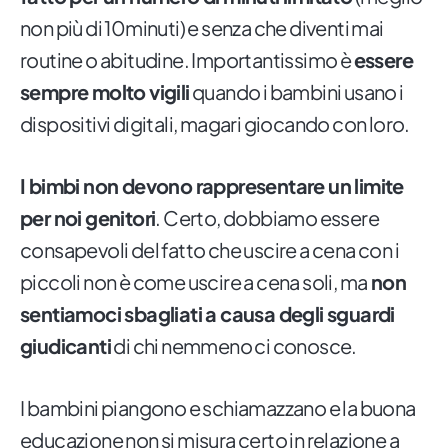
non più di 10minuti) e senza che diventi mai
routine o abitudine. Importantissimo è
essere
sempre molto vigili
quando i bambini usano i
dispositivi digitali, magari giocando con loro.
I bimbi non devono rappresentare un limite
per noi genitori
. Certo, dobbiamo essere
consapevoli del fatto che uscire a cena con i
piccoli non è come uscire a cena soli, ma
non
sentiamoci sbagliati a causa degli sguardi
giudicanti
di chi nemmeno ci conosce.
I bambini piangono e schiamazzano e la buona
educazione non si misura certo in relazione a