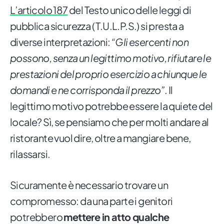
L’articolo 187
del Testo unico delle leggi di
pubblica sicurezza ( T.U.L.P.S.) si presta a
diverse interpretazioni:
“Gli esercenti non
possono, senza un legittimo motivo, rifiutare le
prestazioni del proprio esercizio a chiunque le
domandi e ne corrisponda il prezzo”
. Il
legittimo motivo potrebbe essere la quiete del
locale? Sì, se pensiamo che per molti andare al
ristorante vuol dire, oltre a mangiare bene,
rilassarsi.
Sicuramente è necessario trovare un
compromesso: da una parte i genitori
potrebbero
mettere in atto qualche