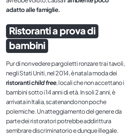
adatto alle famiglie.
Ristoranti a prova di
bambini
Pur di non vedere pargoletti ronzare tra i tavoli,
negli Stati Uniti, nel 2014, è nata la moda dei
ristoranti
child free
, locali che non accettano i
bambini sotto i 14 anni di età. In soli 2 anni, è
arrivata in Italia, scatenando non poche
polemiche. Un atteggiamento del genere da
parte dei ristoratori potrebbe addirittura
sembrare discriminatorio e dunque illegale.