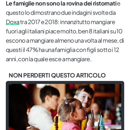
Le famiglie non sono la rovina dei ristornati
e
questo lo dimostrano due indagini svolte da
Doxa
tra 2017 e 2018: innanzitutto mangiare
fuori agli italiani piace molto, ben 8 italiani su 10
escono a mangiare almeno una volta al mese, di
questi il 47% ha una famiglia con figli sotto i 12
anni, con la quale esce a mangiare.
NON PERDERTI QUESTO ARTICOLO