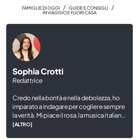
/
/
FAMIGLIE DI OGGI
GUIDE E CONSIGLI
IN VIAGGIO E FUORI CASA
Sophia Crotti
Redattrice
Credo nella bontà e nella debolezza, ho
imparato a indagare per cogliere sempre
la verità. Mi piace il rosa, la musica italiana
e ridere di gusto anche se mi commuove
[ALTRO]
tutto. Amo scrivere da quando sono