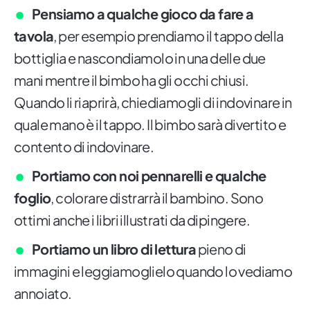
Pensiamo a qualche gioco da fare a
tavola
, per esempio prendiamo il tappo della
bottiglia e nascondiamolo in una delle due
mani mentre il bimbo ha gli occhi chiusi.
Quando li riaprirà, chiediamogli di indovinare in
quale mano è il tappo. Il bimbo sarà divertito e
contento di indovinare.
Portiamo con noi pennarelli e qualche
foglio
, colorare distrarrà il bambino. Sono
ottimi anche i libri illustrati da dipingere.
Portiamo un libro di lettura
pieno di
immagini e leggiamoglielo quando lo vediamo
annoiato.