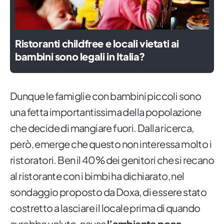
Ristoranti childfree e locali vietati ai
bambini sono legali in Italia?
Dunque le famiglie con bambini piccoli sono
una fetta importantissima della popolazione
che decide di mangiare fuori. Dalla ricerca,
però, emerge che questo non interessa molto i
ristoratori. Ben il 40% dei genitori che si recano
al ristorante con i bimbi ha dichiarato, nel
sondaggio proposto da Doxa, di essere stato
costretto a lasciare il locale prima di quando
avrebbe voluto, causa
l’ambiente poco