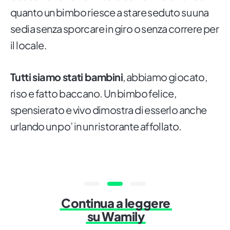
quanto un bimbo riesce a stare seduto su una
sedia senza sporcare in giro o senza correre per
il locale.
Tutti siamo stati bambini
, abbiamo giocato,
riso e fatto baccano. Un bimbo felice,
spensierato e vivo dimostra di esserlo anche
urlando un po’ in un ristorante affollato.
Continua a leggere
su Wamily