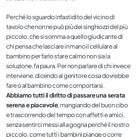
Perché lo sguardo infastidito del vicino di
tavolo che non ne può più dei singhiozzi del più
piccolo, che si somma a quello giudicante di
chi pensa che lasciare in mano il cellulare al
bambino per farlo stare calmo non sia la
soluzione, fa paura. Per non parlare di chi invece
interviene, dicendo al genitore cosa dovrebbe
fare o al bambino come comportarsi.
Abbiamo tutti il diritto di passare una serata
serena e piacevole
, mangiando del buon cibo
e trascorrendo del tempo con affetti e amici,
senza sentirci messi alla gogna perché il nostro
piccolo, come tutti i bambini piange o corre