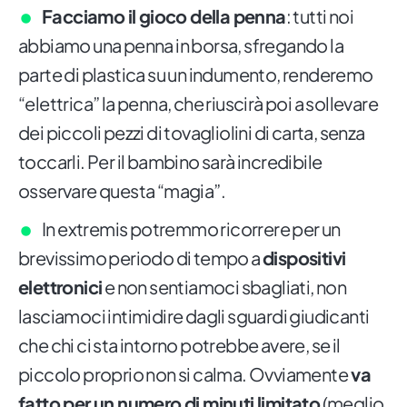
Facciamo il gioco della penna
: tutti noi
abbiamo una penna in borsa, sfregando la
parte di plastica su un indumento, renderemo
“elettrica” la penna, che riuscirà poi a sollevare
dei piccoli pezzi di tovagliolini di carta, senza
toccarli. Per il bambino sarà incredibile
osservare questa “magia”.
In extremis potremmo ricorrere per un
brevissimo periodo di tempo a
dispositivi
elettronici
e non sentiamoci sbagliati, non
lasciamoci intimidire dagli sguardi giudicanti
che chi ci sta intorno potrebbe avere, se il
piccolo proprio non si calma. Ovviamente
va
fatto per un numero di minuti limitato
(meglio