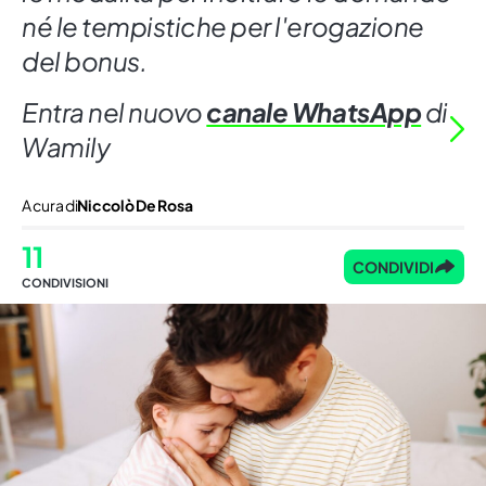
né le tempistiche per l'erogazione
del bonus.
Entra nel nuovo
canale WhatsApp
di
Wamily
A cura di
Niccolò De Rosa
11
CONDIVIDI
CONDIVISIONI