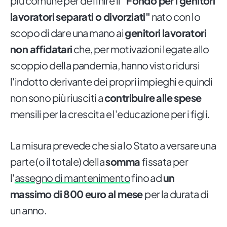
più comune per definire il
"Fondo per i genitori
lavoratori separati o divorziati"
nato con lo
scopo di dare una mano ai
genitori lavoratori
non affidatari
che, per motivazioni legate allo
scoppio della pandemia, hanno visto ridursi
l'indotto derivante dei propri impieghi e quindi
non sono più riusciti a
contribuire alle spese
mensili per la crescita e l'educazione per i figli.
La misura prevede che sia lo Stato a versare una
parte (o il totale) della
somma
fissata per
l'
assegno di mantenimento
fino ad
un
massimo di 800 euro al mese
per la durata di
un anno.