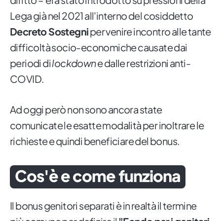
Lega già nel 2021 all'interno del cosiddetto
Decreto Sostegni
per venire incontro alle tante
difficoltà socio-economiche causate dai
periodi di
lockdown
e dalle restrizioni anti-
COVID.
Ad oggi però non sono ancora state
comunicate le esatte modalità per inoltrare le
richieste e quindi beneficiare del bonus.
Cos'è e come funziona
Il bonus genitori separati è in realtà il termine