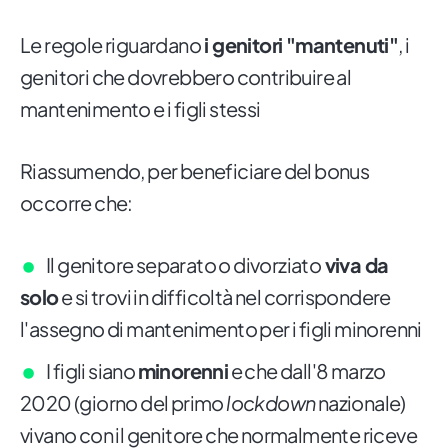
Le regole riguardano
i genitori "mantenuti"
, i
genitori che dovrebbero contribuire al
mantenimento e i figli stessi
Riassumendo, per beneficiare del bonus
occorre che:
Il genitore separato o divorziato
viva da
solo
e si trovi in difficoltà nel corrispondere
l'assegno di mantenimento per i figli minorenni
I figli siano
minorenni
e che dall'8 marzo
2020 (giorno del primo
lockdown
nazionale)
vivano con il genitore che normalmente riceve