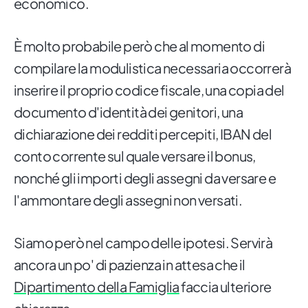
economico.
È molto probabile però che al momento di
compilare la modulistica necessaria occorrerà
inserire il proprio codice fiscale, una copia del
documento d'identità dei genitori, una
dichiarazione dei redditi percepiti, IBAN del
conto corrente sul quale versare il bonus,
nonché gli importi degli assegni da versare e
l'ammontare degli assegni non versati.
Siamo però nel campo delle ipotesi. Servirà
ancora un po' di pazienza in attesa che il
Dipartimento della Famiglia
faccia ulteriore