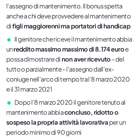
l'assegno di mantenimento. Il bonus spetta
anche a chi deve provvedere al mantenimento
di
figli maggiorenni ma portatori di handicap
Il genitore che riceve il mantenimento abbia
un
reddito massimo massimo di 8.174 euro
e
possa dimostrare di
non aver ricevuto
– del
tutto o parzialmente – l'assegno dall'ex-
coniuge nell'arco di tempo tra l'8 marzo 2020
e il 31 marzo 2021
Dopo l'8 marzo 2020 il genitore tenuto al
mantenimento abbia
concluso, ridotto o
sospeso la propria attività lavorativa
per un
periodo minimo di 90 giorni