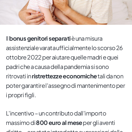
Il
bonus genitori separati
è una misura
assistenziale varata ufficialmente lo scorso 26
ottobre 2022 per aiutare quelle madri e quei
padri che a causa della pandemia si sono
ritrovati in
ristrettezze economiche
tali da non
poter garantire l'assegno di mantenimento per
i propri figli.
L'incentivo – un contributo dall'importo
massimo di
800 euro al mese
per gli aventi
diritto – era stato introdotto su pressioni della