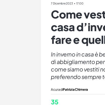
7 Dicembre 2023
17:00
Come vesti
casa d’inv
fare e quel
In inverno in casa è b
di abbigliamento per 
come siamo vestiti n
preferendo sempre tes
A cura di
Patrizia Chimera
35