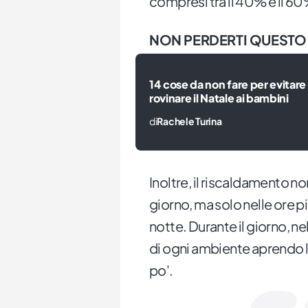
compresi tra il 40% e il 60
NON PERDERTI QUESTO
14 cose da non fare per evitare 
rovinare il Natale ai bambini
di
Rachele Turina
Inoltre, il riscaldamento n
giorno, ma solo nelle ore p
notte. Durante il giorno, ne
di ogni ambiente aprendo l
po'.