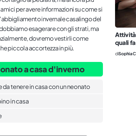
amici per avere informazioni su come si
'abbigliamento invernale casalingo del
dobbiamo esagerare con gli strati, ma
Attivit
zialmente, dovremo vestirli come
quali fa
che piccola accortezza in più.
di
Sophia C
eonato a casa d'inverno
 da tenere in casa con un neonato
ino in casa
e