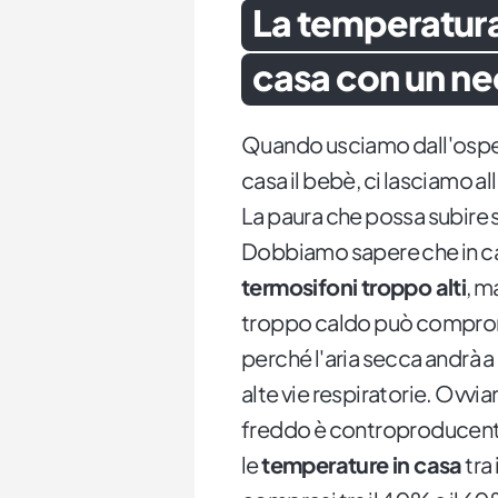
La temperatura
casa con un n
Quando usciamo dall'ospeda
casa il bebè, ci lasciamo a
La paura che possa subire sba
Dobbiamo sapere che in 
termosifoni troppo alti
, m
troppo caldo può comprome
perché l'aria secca andrà a 
alte vie respiratorie. Ov
freddo è controproducente
le
temperature in casa
tra 