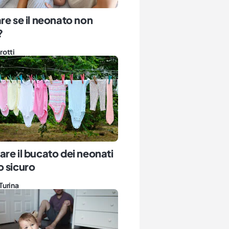
re se il neonato non
?
rotti
re il bucato dei neonati
 sicuro
Turina