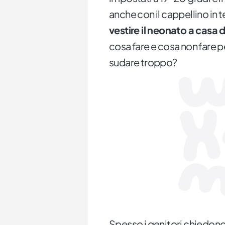
anche con il cappellino in t
vestire il neonato a casa 
cosa fare e cosa non fare per
sudare troppo?
Spesso i genitori chiedono