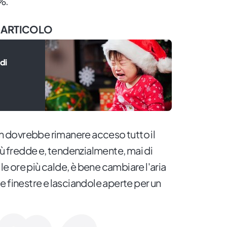
%.
 ARTICOLO
di
on dovrebbe rimanere acceso tutto il
iù fredde e, tendenzialmente, mai di
lle ore più calde, è bene cambiare l'aria
e finestre e lasciandole aperte per un