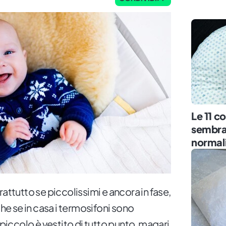
Le 11 c
sembra
normal
oprattutto se piccolissimi e ancora in fase,
 se in casa i termosifoni sono
 piccolo è vestito di tutto punto, magari