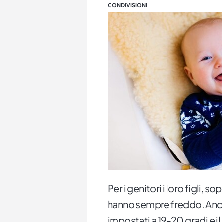
CONDIVISIONI
Per i genitori i loro figli, s
hanno sempre freddo. Anche
impostati a 19-20 gradi e il