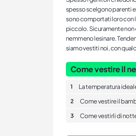
spesso scelgono parenti e 
sono comportati loro con l
piccolo. Sicuramente non 
nemmeno lesinare. Tenden
siamo vestiti noi, con qual
Come vestire il n
La temperatura ideale
1
Come vestire il bamb
2
Come vestirli di nott
3