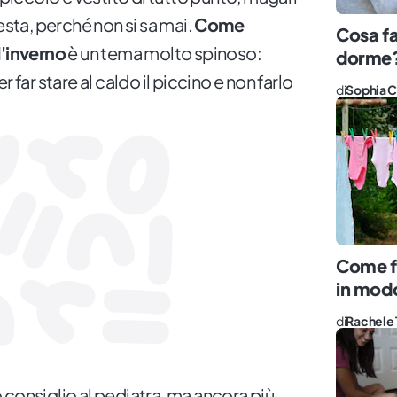
esta, perché non si sa mai.
Come
Cosa fa
d'inverno
è un tema molto spinoso:
dorme
 far stare al caldo il piccino e non farlo
di
Sophia C
Come fa
in modo
di
Rachele 
 consiglio al pediatra, ma ancora più