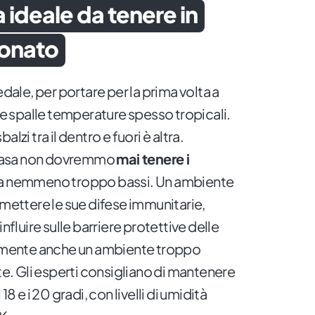
 ideale da tenere in
eonato
le, per portare per la prima volta a
lle spalle temperature spesso tropicali.
lzi tra il dentro e fuori è altra.
casa non dovremmo
mai tenere i
a nemmeno troppo bassi. Un ambiente
ttere le sue difese immunitarie,
influire sulle barriere protettive delle
viamente anche un ambiente troppo
. Gli esperti consigliano di mantenere
i 18 e i 20 gradi, con livelli di umidità