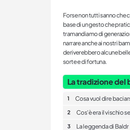
Forse non tutti sanno che 
base di un gesto che prati
tramandiamo di generazion
narrare anche ai nostri ba
deriverebbero alcune belle
sorte e di fortuna.
La tradizione del 
Cosa vuol dire baciars
1
Cos'è era il vischio s
2
La leggenda di Baldr
3