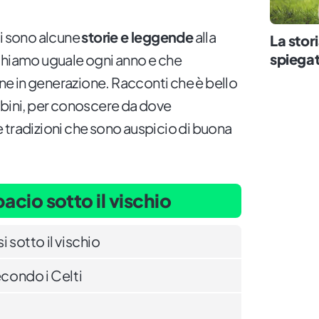
ci sono alcune
storie e leggende
alla
La stor
spiegat
chiamo uguale ogni anno e che
e in generazione. Racconti che è bello
mbini, per conoscere da dove
 tradizioni che sono auspicio di buona
bacio sotto il vischio
i sotto il vischio
econdo i Celti