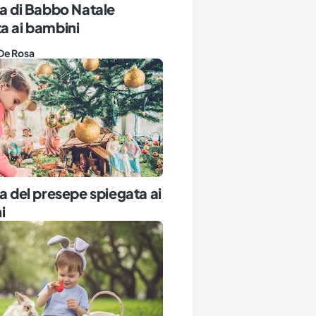
ia di Babbo Natale
a ai bambini
De Rosa
ia del presepe spiegata ai
i