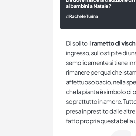
ai bambini a Natale?
di
Rachele Turina
Di solito il
rametto di visch
ingresso, sullo stipite di un
semplicemente si tiene in 
rimanere per qualche istant
affettuoso bacio, nella sp
che la pianta è simbolo di p
soprattutto in amore. Tutt
presa in prestito dalle altre
fatto propria questa bella 