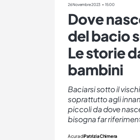
26 Novembre 2023
15:00
Dove nasce
del bacio s
Le storie d
bambini
Baciarsi sotto il visc
soprattutto agli innam
piccoli da dove nasc
bisogna far riferimen
A cura di
Patrizia Chimera