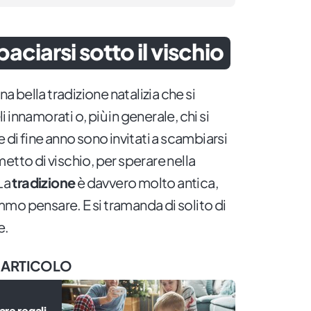
aciarsi sotto il vischio
na bella tradizione natalizia che si
innamorati o, più in generale, chi si
 di fine anno sono invitati a scambiarsi
etto di vischio, per sperare nella
 La
tradizione
è davvero molto antica,
mo pensare. E si tramanda di solito di
e.
 ARTICOLO
are regali