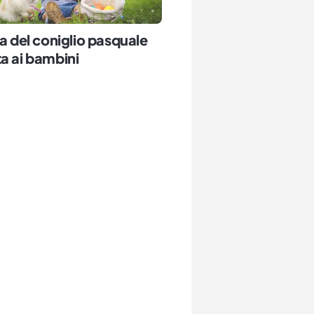
ia del coniglio pasquale
a ai bambini