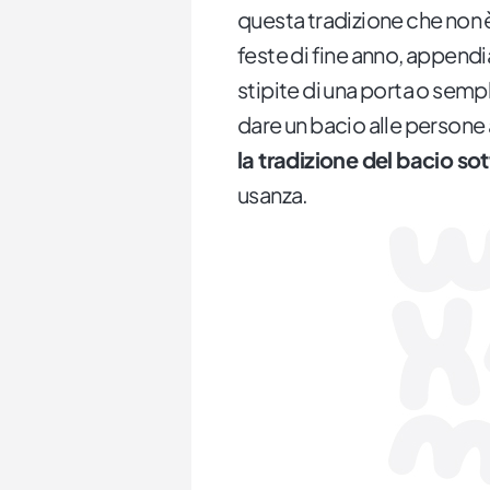
questa tradizione che non è
feste di fine anno, append
stipite di una porta o sem
dare un bacio alle persone 
la tradizione del bacio sott
usanza.