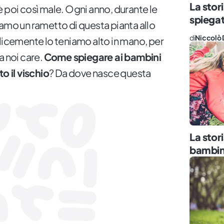
La stor
 poi così male. Ogni anno, durante le
spiegat
iamo un rametto di questa pianta allo
di
Niccolò 
plicemente lo teniamo alto in mano, per
a noi care.
Come spiegare ai bambini
o il vischio
? Da dove nasce questa
La stor
bambin