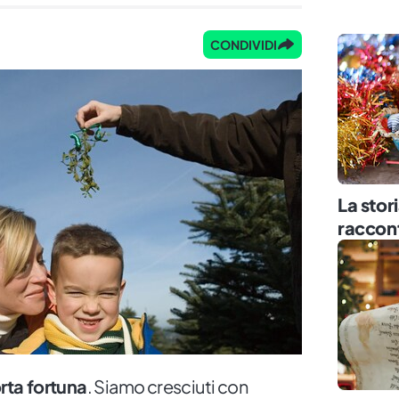
CONDIVIDI
La stor
raccont
orta fortuna
. Siamo cresciuti con