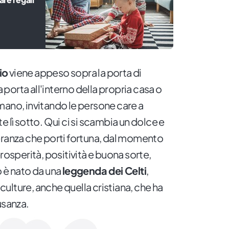
io
viene appeso sopra la porta di
a porta all'interno della propria casa o
mano, invitando le persone care a
e lì sotto. Qui ci si scambia un dolce e
eranza che porti fortuna, dal momento
rosperità, positività e buona sorte,
o è nato da una
leggenda dei Celti
,
 culture, anche quella cristiana, che ha
usanza.