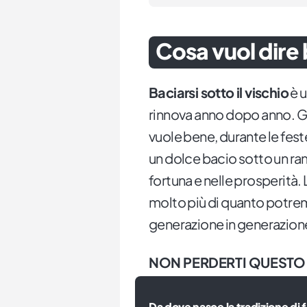
Cosa vuol dire b
Baciarsi sotto il vischio
è u
rinnova anno dopo anno. Gli 
vuole bene, durante le feste
un dolce bacio sotto un ram
fortuna e nelle prosperità.
molto più di quanto potrem
generazione in generazion
NON PERDERTI QUESTO
Da dove nasce la tradizione di f