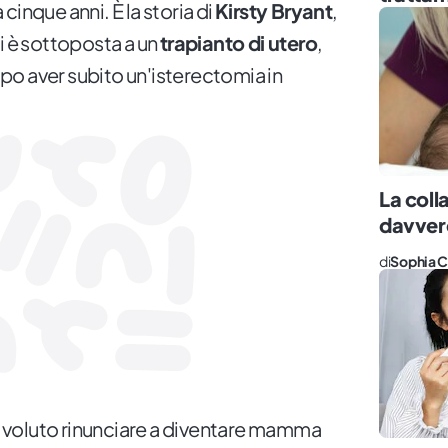
cinque anni. È la storia di
Kirsty Bryant
,
i è sottoposta a un
trapianto di utero
,
o aver subito un'isterectomia in
La coll
davver
di
Sophia C
voluto rinunciare a diventare mamma