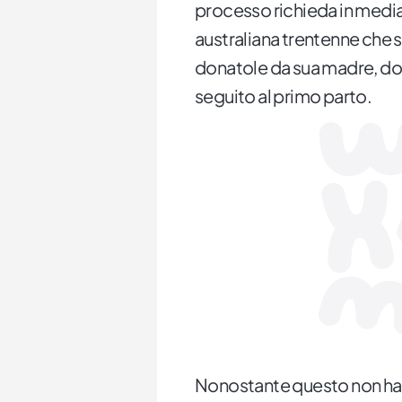
processo richieda in media 
australiana trentenne che s
donatole da sua madre, dop
seguito al primo parto.
Nonostante questo non ha 