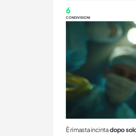
6
CONDIVISIONI
È rimasta incinta
dopo solo