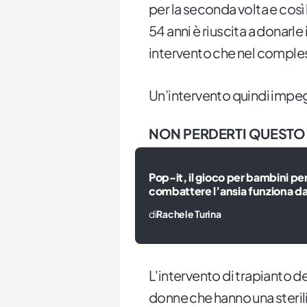
per la seconda volta e così 
54 anni è riuscita a donarle 
intervento che nel comple
Un’intervento quindi impe
NON PERDERTI QUESTO
Pop-it, il gioco per bambini pe
combattere l’ansia funziona d
di
Rachele Turina
L'intervento di trapianto de
donne che hanno una sterili