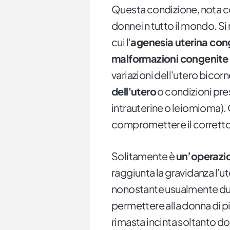
Questa condizione, nota co
donne in tutto il mondo. Si 
cui l'
agenesia uterina con
malformazioni congenite 
variazioni dell'utero bicor
dell'utero
o condizioni pre
intrauterine o leiomioma).
compromettere il corretto
Solitamente è
un’operazi
raggiunta la gravidanza l’
nonostante usualmente duri
permettere alla donna di pi
rimasta incinta soltanto d