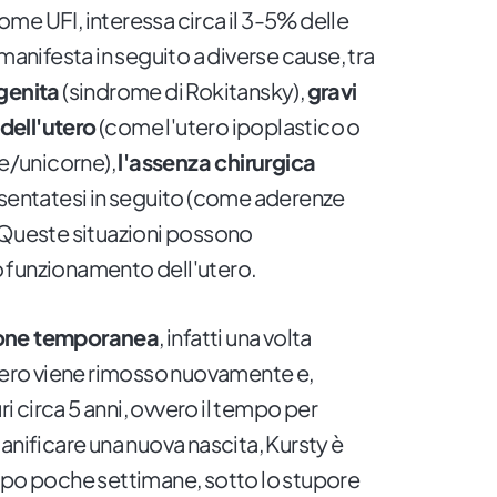
me UFI, interessa circa il 3-5% delle
manifesta in seguito a diverse cause, tra
genita
(sindrome di Rokitansky),
gravi
dell'utero
(come l'utero ipoplastico o
ne/unicorne),
l'assenza chirurgica
sentatesi in seguito (come aderenze
 Queste situazioni possono
 funzionamento dell'utero.
one temporanea
, infatti una volta
utero viene rimosso nuovamente e,
 circa 5 anni, ovvero il tempo per
anificare una nuova nascita, Kursty è
opo poche settimane, sotto lo stupore