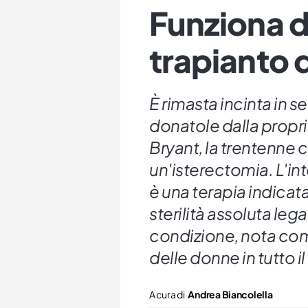
Funziona d
trapianto 
È rimasta incinta in s
donatole dalla propria
Bryant, la trentenne 
un'isterectomia. L'int
è una terapia indica
sterilità assoluta leg
condizione, nota come
delle donne in tutto 
A cura di
Andrea Biancolella