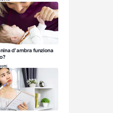
anina d’ambra funziona
o?
rotti