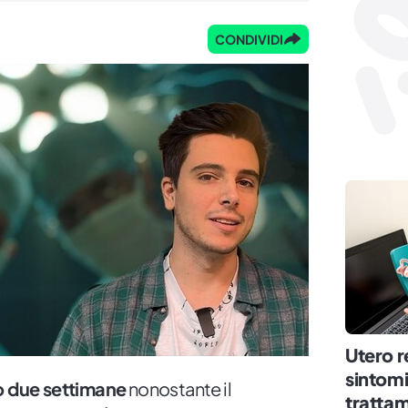
CONDIVIDI
Utero r
sintomi
 due settimane
nonostante il
trattam