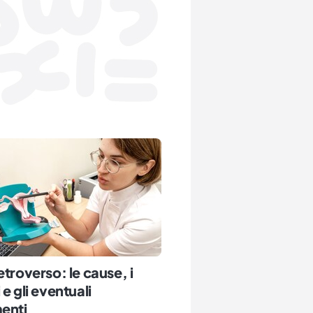
etroverso: le cause, i
 e gli eventuali
enti