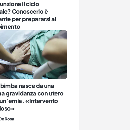
nziona il ciclo
ale? Conoscerlo è
nte per prepararsi al
pimento
 bimba nasce da una
ma gravidanza con utero
un’ernia. «Intervento
loso»
De Rosa