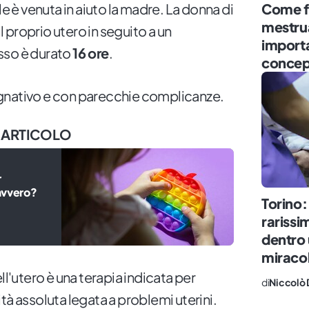
Come fu
le è venuta in aiuto la madre. La donna di
mestru
il proprio utero in seguito a un
importa
sso è durato
16 ore
.
conce
gnativo e con parecchie complicanze.
 ARTICOLO
r
avvero?
Torino:
rarissi
dentro 
miraco
ll'utero è una terapia indicata per
di
Niccolò 
tà assoluta legata a problemi uterini.