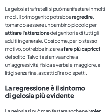
La gelosia tra fratelli si può manifestare in molti
modi. Il primogenito potrebbe
regredire
,
tornando a essere un bambino piccolo per
attirare l'attenzione
dei genitori e di tutti gli
adulti in generale. Così come, per lo stesso
motivo, potrebbe iniziare a
fare più capricci
del solito. Talvolta si arriva anche a
un'aggressività, fisica e verbale, maggiore, a
litigi senza fine, a scatti d'ira o dispetti.
La regressione è il sintomo
di gelosia più evidente
La gelosia si può manifestare anche nel
voler