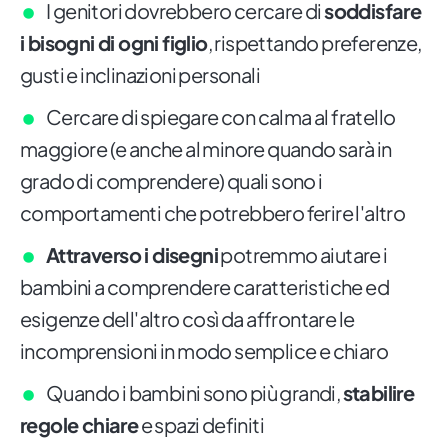
I genitori dovrebbero cercare di
soddisfare
i bisogni di ogni figlio
, rispettando preferenze,
gusti e inclinazioni personali
Cercare di spiegare con calma al fratello
maggiore (e anche al minore quando sarà in
grado di comprendere) quali sono i
comportamenti che potrebbero ferire l'altro
Attraverso i disegni
potremmo aiutare i
bambini a comprendere caratteristiche ed
esigenze dell'altro così da affrontare le
incomprensioni in modo semplice e chiaro
Quando i bambini sono più grandi,
stabilire
regole chiare
e spazi definiti