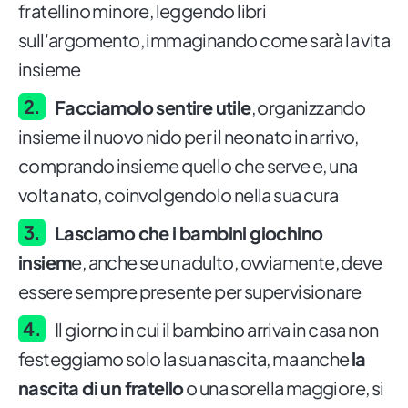
fratellino minore, leggendo libri
sull'argomento, immaginando come sarà la vita
insieme
Facciamolo sentire utile
, organizzando
insieme il nuovo nido per il neonato in arrivo,
comprando insieme quello che serve e, una
volta nato, coinvolgendolo nella sua cura
Lasciamo che i bambini giochino
insiem
e, anche se un adulto, ovviamente, deve
essere sempre presente per supervisionare
Il giorno in cui il bambino arriva in casa non
festeggiamo solo la sua nascita, ma anche
la
nascita di un fratello
o una sorella maggiore, si