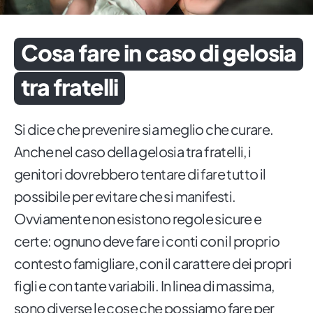
Cosa fare in caso di gelosia
tra fratelli
Si dice che prevenire sia meglio che curare.
Anche nel caso della gelosia tra fratelli, i
genitori dovrebbero tentare di fare tutto il
possibile per evitare che si manifesti.
Ovviamente non esistono regole sicure e
certe: ognuno deve fare i conti con il proprio
contesto famigliare, con il carattere dei propri
figli e con tante variabili. In linea di massima,
sono diverse le cose che possiamo fare per