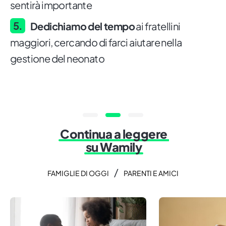
sentirà importante
Dedichiamo del tempo
ai fratellini
maggiori, cercando di farci aiutare nella
gestione del neonato
Continua a leggere
su Wamily
/
FAMIGLIE DI OGGI
PARENTI E AMICI