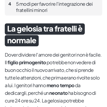
5 modi per favorire l'integrazione dei
4
fratellini minori
La gelosia tra fratelli è
normale
Dover dividere l'amore dei genitori non è facile.
Il
figlio primogenito
potrebbe non vedere di
buon occhio il nuovo arrivato, che si prende
tutte le attenzioni, che prima erano rivolte solo
a lui. I genitori hanno
meno tempo
da
dedicargli, perché un
neonato
ha bisogno di
cure 24 ore su 24. La gelosia potrebbe