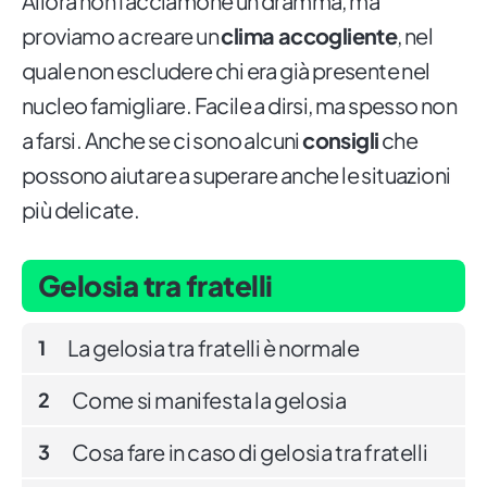
Allora non facciamone un dramma, ma
proviamo a creare un
clima accogliente
, nel
quale non escludere chi era già presente nel
nucleo famigliare. Facile a dirsi, ma spesso non
a farsi. Anche se ci sono alcuni
consigli
che
possono aiutare a superare anche le situazioni
più delicate.
Gelosia tra fratelli
La gelosia tra fratelli è normale
1
Come si manifesta la gelosia
2
Cosa fare in caso di gelosia tra fratelli
3