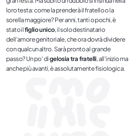
gran festa. Ma subito un dubbio si insinua nella
loro testa: come la prenderà il fratello o la
sorella maggiore? Per anni, tanti o pochi, è
stato il
figlio unico
, il solo destinatario
dell'amore genitoriale, che ora dovrà dividere
con qualcun altro. Sarà pronto al grande
passo? Un po' di
gelosia tra fratelli
, all'inizio ma
anche più avanti, è assolutamente fisiologica.