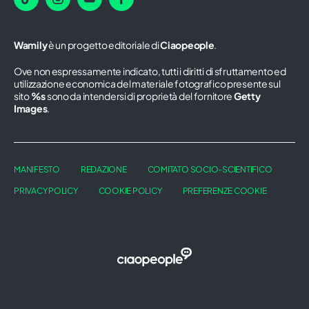
Wamily
è un progetto editoriale di
Ciaopeople
.
Ove non espressamente indicato, tutti i diritti di sfruttamento ed
utilizzazione economica del materiale fotografico presente sul
sito
%s
sono da intendersi di proprietà del fornitore
Getty
Images
.
MANIFESTO
REDAZIONE
COMITATO SOCIO-SCIENTIFICO
PRIVACY POLICY
COOKIE POLICY
PREFERENZE COOKIE