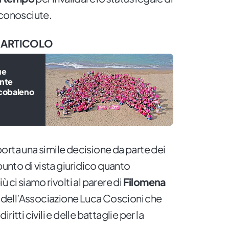
iconosciute.
 ARTICOLO
ue
ente
rcobaleno
orta una simile decisione da parte dei
nto di vista giuridico quanto
 ci siamo rivolti al parere di
Filomena
ia dell’Associazione Luca Coscioni che
itti civili e delle battaglie per la