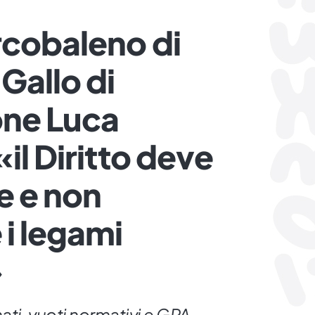
rcobaleno di
Gallo di
one Luca
il Diritto deve
e e non
 i legami
»
ati, vuoti normativi e GPA