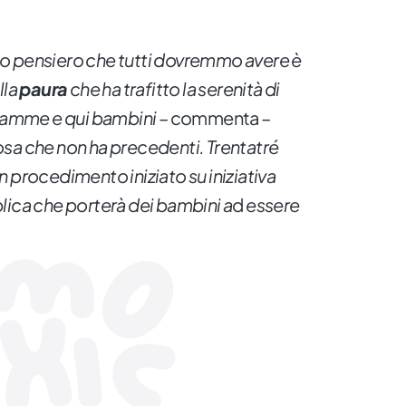
o pensiero che tutti dovremmo avere è
lla
paura
che ha trafitto la serenità di
 mamme e qui bambini
– commenta –
sa che non ha precedenti. Trentatré
 procedimento iniziato su iniziativa
lica che porterà dei bambini a
d
essere