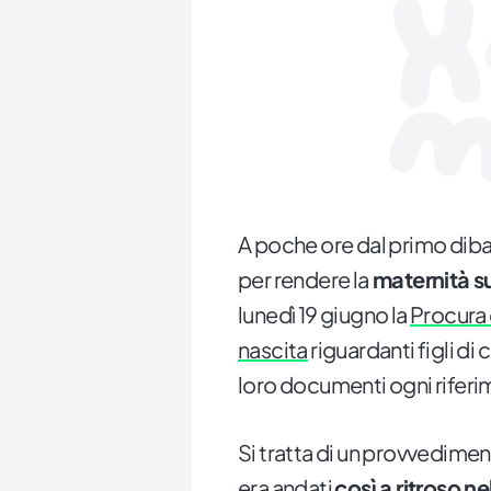
A poche ore dal primo diba
per rendere la
maternità su
lunedì 19 giugno la
Procura 
nascita
riguardanti figli di
loro documenti ogni riferi
Si tratta di un provvedimen
era andati
così a ritroso n