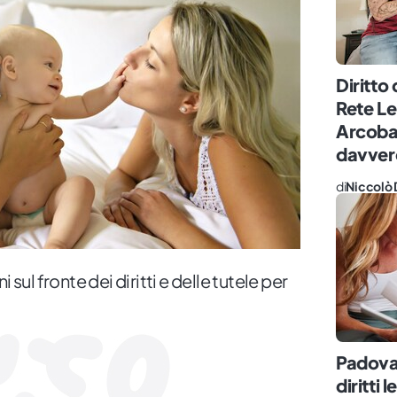
Diritto 
Rete Le
Arcoba
davvero
di
Niccolò 
 sul fronte dei diritti e delle tutele per
Padova,
diritti 