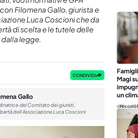
 con Filomena Gallo, giurista e
ciazione Luca Coscioni che da
ertà di scelta e le tutele delle
 dalla legge.
Famigl
CONDIVIDI
Magi sug
impugna
un clim
omena Gallo
inatrice del Comitato dei giuristi,
di
Niccolò 
libertà dell’Associazione Luca Coscioni