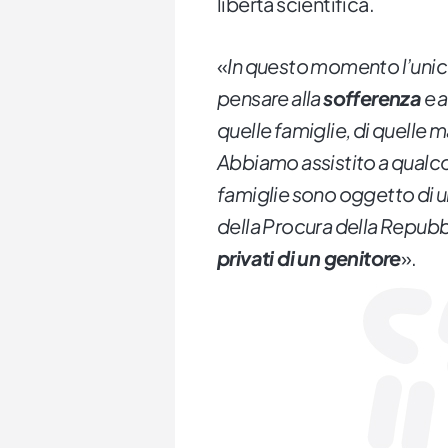
libertà scientifica.
«
In questo momento l’unic
pensare alla
sofferenza
e a
quelle famiglie, di quelle
Abbiamo assistito a qualco
famiglie sono oggetto di un
della Procura della Repubb
privati di un genitore
».