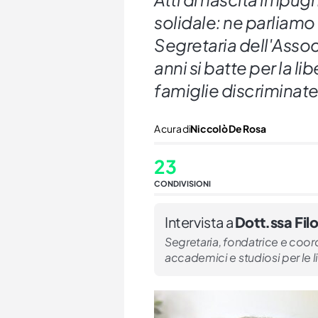
solidale: ne parliamo
Segretaria dell'Asso
anni si batte per la lib
famiglie discriminate
A cura di
Niccolò De Rosa
23
CONDIVISIONI
Intervista a
Dott.ssa Fil
Segretaria, fondatrice e coord
accademici e studiosi per le 