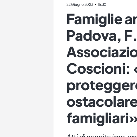
22 Giugno 2023
15:30
Famiglie a
Padova, F.
Associazi
Coscioni: «
protegger
ostacolare
famigliari
Atti di nascita impugn