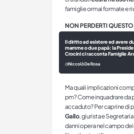
famiglie ormai formate e r
NON PERDERTI QUESTO
Il diritto ad esistere ed avere d
mamme o due papà: la Presid
Crocini ci racconta Famiglie A
di
Niccolò De Rosa
Ma quali implicazioni comp
pm? Come inquadrare da pu
accaduto? Per caprine di più
Gallo
, giurista e Segretar
danni opera nel campo dei dir