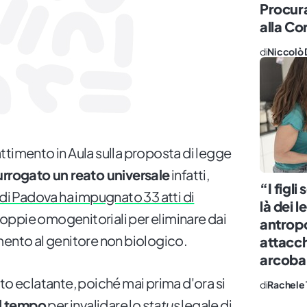
Procura
alla Co
di
Niccolò 
ttimento in Aula sulla proposta di legge
rrogato un reato universale
infatti,
“I figli
di Padova ha impugnato 33 atti di
là dei l
 coppie omogenitoriali per eliminare dai
antropo
mento al genitore non biologico.
attacch
arcoba
to eclatante, poiché mai prima d'ora si
di
Rachele 
el tempo
per invalidare lo
status
legale di