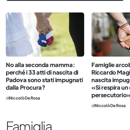
solo partendo da ciò che saremo in grado
di seminare potremo coltivare un mondo
migliore per tutti.
No alla seconda mamma:
Famiglie arco
perché i 33 atti di nascita di
Riccardo Magi s
Padova sono stati impugnati
nascita impug
dalla Procura?
«Si respira un
persecutorio
di
Niccolò De Rosa
di
Niccolò De Rosa
Famiglia