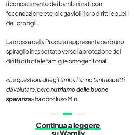
riconoscimento dei bambini nati con
fecondazione eterologa violi i loro diritti e quelli
dei loro figli.
La mossa della Procura rappresenta però uno
spiraglio inaspettato verso la protezione dei
diritti di tutte le famiglie omogenitoriali.
«
Le questioni di legittimità hanno tanti aspetti
da valutare, però
nutriamo delle buone
speranza
» ha concluso Miri.
Continua a leggere
su Wamily