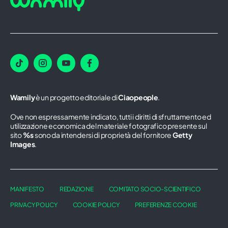
Wamily
è un progetto editoriale di
Ciaopeople
.
Ove non espressamente indicato, tutti i diritti di sfruttamento ed
utilizzazione economica del materiale fotografico presente sul
sito
%s
sono da intendersi di proprietà del fornitore
Getty
Images
.
MANIFESTO
REDAZIONE
COMITATO SOCIO-SCIENTIFICO
PRIVACY POLICY
COOKIE POLICY
PREFERENZE COOKIE