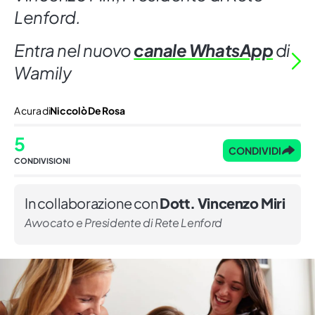
Lenford.
Entra nel nuovo
canale WhatsApp
di
Wamily
A cura di
Niccolò De Rosa
5
CONDIVIDI
CONDIVISIONI
In collaborazione con
Dott. Vincenzo Miri
Avvocato e Presidente di Rete Lenford