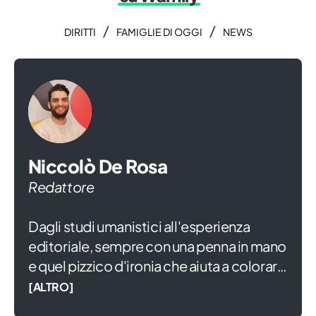
/
/
DIRITTI
FAMIGLIE DI OGGI
NEWS
Niccolò De Rosa
Redattore
Dagli studi umanistici all'esperienza
editoriale, sempre con una penna in mano
e quel pizzico d'ironia che aiuta a colorare
la vita. In attesa di diventare grande,
[ALTRO]
scrivo di piccoli e famiglia, convinto che