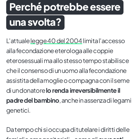
Perché potrebbe essere
una svolta?
L'attuale
legge 40 del 2004
limita l'accesso
alla fecondazione eterologa alle coppie
eterosessuali ma allo stesso tempo stabilisce
che il consenso di un uomo alla fecondazione
assistita della moglie o compagna con il seme
di un donatore
lo renda irreversibilmente il
padre del bambino
, anche in assenza di legami
genetici.
Da tempo chi si occupa di tutelare i diritti delle