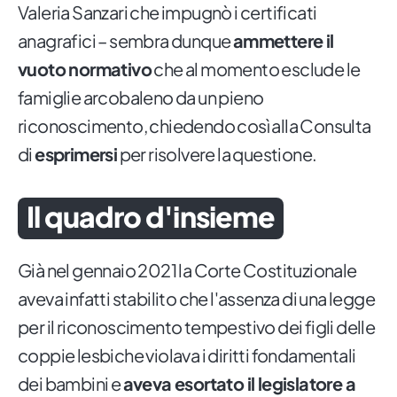
Valeria Sanzari che impugnò i certificati
anagrafici – sembra dunque
ammettere il
vuoto normativo
che al momento esclude le
famiglie arcobaleno da un pieno
riconoscimento, chiedendo così alla Consulta
di
esprimersi
per risolvere la questione.
Il quadro d'insieme
Già nel gennaio 2021 la Corte Costituzionale
aveva infatti stabilito che l'assenza di una legge
per il riconoscimento tempestivo dei figli delle
coppie lesbiche violava i diritti fondamentali
dei bambini e
aveva esortato il legislatore a