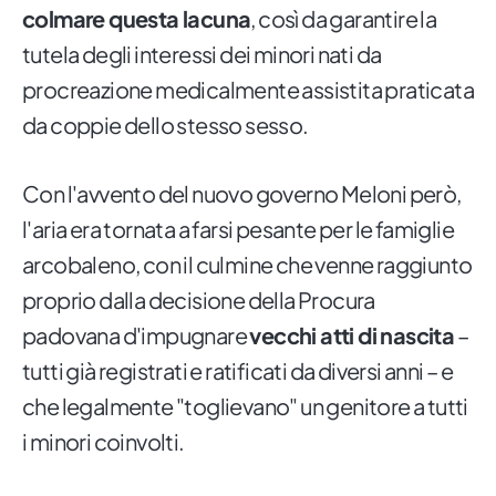
colmare questa lacuna
, così da garantire la
tutela degli interessi dei minori nati da
procreazione medicalmente assistita praticata
da coppie dello stesso sesso.
Con l'avvento del nuovo governo Meloni però,
l'aria era tornata a farsi pesante per le famiglie
arcobaleno, con il culmine che venne raggiunto
proprio dalla decisione della Procura
padovana d'impugnare
vecchi atti di nascita
–
tutti già registrati e ratificati da diversi anni – e
che legalmente "toglievano" un genitore a tutti
i minori coinvolti.