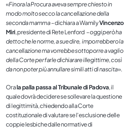
«
Finora la Procura aveva sempre chiesto in
modo molto secco la cancellazione della
seconda mamma
– dichiara a Wamily
Vincenzo
Miri
, presidente di Rete Lenford –
oggi però ha
detto che le norme, a sue dire, imporrebbero la
cancellazione ma vorrebbe sottoporre a vaglio
della Corte per farle dichiarare illegittime, così
da non poter più annullare simili atti di nascita
».
Ora
la palla passa al Tribunale di Padova
, il
quale dovrà decidere se sollevare la questione
di legittimità, chiedendo alla Corte
costituzionale di valutare se l'esclusione delle
coppie lesbiche dalle normative di