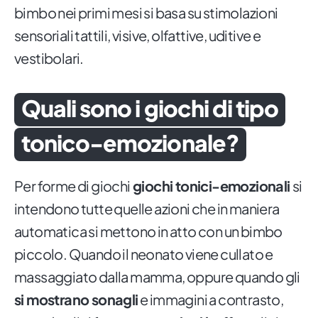
bimbo nei primi mesi si basa su stimolazioni
sensoriali tattili, visive, olfattive, uditive e
vestibolari.
Quali sono i giochi di tipo
tonico-emozionale?
Per forme di giochi
giochi tonici-emozionali
si
intendono tutte quelle azioni che in maniera
automatica si mettono in atto con un bimbo
piccolo. Quando il neonato viene cullato e
massaggiato dalla mamma, oppure quando gli
si mostrano sonagli
e immagini a contrasto,