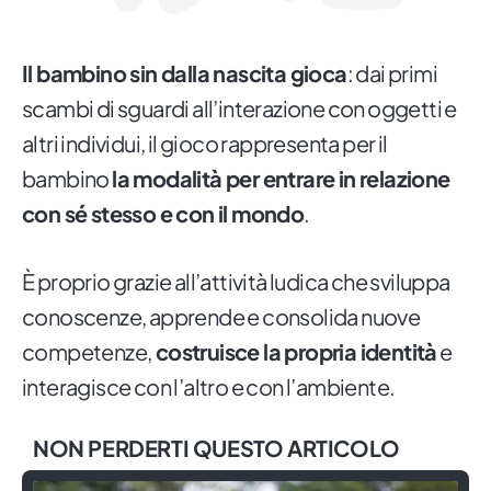
Il bambino sin dalla nascita gioca
: dai primi
scambi di sguardi all’interazione con oggetti e
altri individui, il gioco rappresenta per il
bambino
la modalità per entrare in relazione
con sé stesso e con il mondo
.
È proprio grazie all’attività ludica che sviluppa
conoscenze, apprende e consolida nuove
competenze,
costruisce la propria identità
e
interagisce con l’altro e con l’ambiente.
NON PERDERTI QUESTO ARTICOLO