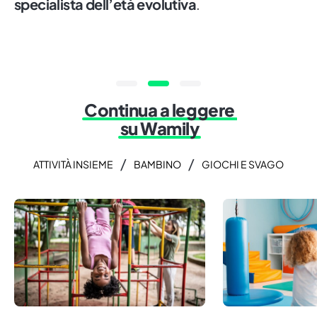
specialista dell’età evolutiva
.
Continua a leggere
su Wamily
/
/
ATTIVITÀ INSIEME
BAMBINO
GIOCHI E SVAGO