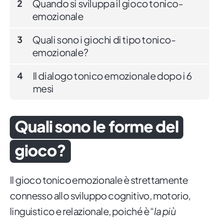
Quando si sviluppa il gioco tonico-
2
emozionale
Quali sono i giochi di tipo tonico-
3
emozionale?
Il dialogo tonico emozionale dopo i 6
4
mesi
Quali sono le forme del
gioco?
Il gioco tonico emozionale è strettamente
connesso allo sviluppo cognitivo, motorio,
linguistico e relazionale, poiché è “
la più