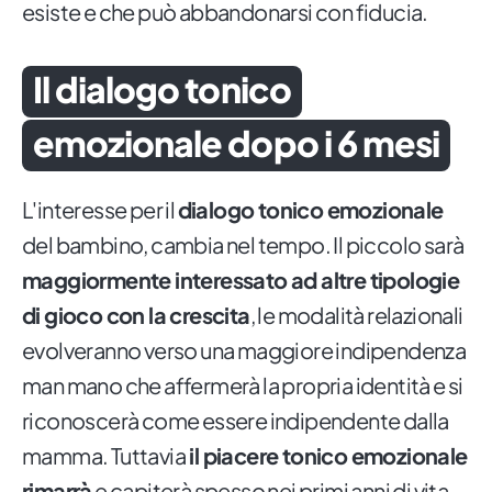
esiste e che può abbandonarsi con fiducia.
Il dialogo tonico
emozionale dopo i 6 mesi
L'interesse per il
dialogo tonico emozionale
del bambino, cambia nel tempo. Il piccolo sarà
maggiormente interessato ad altre tipologie
di gioco con la crescita
, le modalità relazionali
evolveranno verso una maggiore indipendenza
man mano che affermerà la propria identità e si
riconoscerà come essere indipendente dalla
mamma. Tuttavia
il piacere tonico emozionale
rimarrà
e capiterà spesso nei primi anni di vita