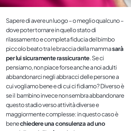
Sapere di avere un luogo – o meglio qualcuno –
dove poter tornare in quello stato di
rilassamento e completa fiducia del bimbo
piccolo beato tra le braccia della mamma
sarà
per lui sicuramente rassicurante
. Se ci
pensiamo, non piace forse anche a noi adulti
abbandonarci negli abbracci delle persone a
cui vogliamo bene e di cui ci fidiamo? Diverso è
se il bambino invece non sembra abbandonare
questo stadio verso attività diverse e
maggiormente complesse: in questo caso è
bene
chiedere una consulenza ad uno