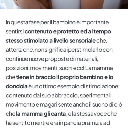
In questa fase per il bambino è importante
sentirsi
contenuto e protetto ed al tempo
stesso stimolato a livello sensoriale
che,
attenzione, non significa iperstimolarlo con
continue nuove proposte di materiali,
posizioni, movimenti, suoni ecc! La mamma
che
tiene in braccio il proprio bambino e lo
dondola
è un ottimo esempio di stimolazione:
contenuto dal suo abbraccio, sperimenta il
movimento e magari sente anche il suono di ciò
che
la mamma gli canta
, e la stessa voce che
ha sentito mentre era in pancia ora inizia ad