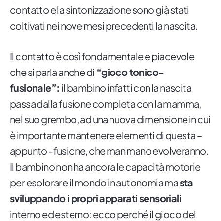
contatto e la sintonizzazione sono già stati
coltivati nei nove mesi precedenti la nascita.
Il contatto è così fondamentale e piacevole
che si parla anche di
“gioco tonico-
fusionale”:
il bambino infatti con la nascita
passa dalla fusione completa con la mamma,
nel suo grembo, ad una nuova dimensione in cui
è importante mantenere elementi di questa –
appunto -fusione, che man mano evolveranno.
Il bambino non ha ancora le capacità motorie
per esplorare il mondo in autonomia ma
sta
sviluppando i propri apparati sensoriali
interno ed esterno: ecco perché il gioco del