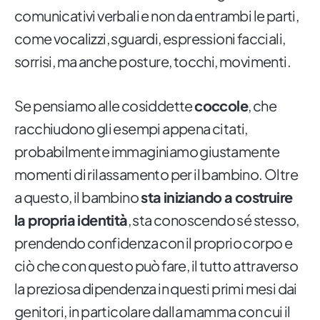
comunicativi verbali e non da entrambi le parti,
come vocalizzi, sguardi, espressioni facciali,
sorrisi, ma anche posture, tocchi, movimenti.
Se pensiamo alle cosiddette
coccole
, che
racchiudono gli esempi appena citati,
probabilmente immaginiamo giustamente
momenti di rilassamento per il bambino. Oltre
a questo, il bambino
sta iniziando a costruire
la propria identità
, sta conoscendo sé stesso,
prendendo confidenza con il proprio corpo e
ciò che con questo può fare, il tutto attraverso
la preziosa dipendenza in questi primi mesi dai
genitori, in particolare dalla mamma con cui il