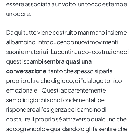
essere associata a un volto, un tocco esterno e
un odore.
Da qui tutto viene costruito man mano insieme
al bambino, introducendo nuovi movimenti,
suoni e materiali. La continua co-costruzione di
questi scambi
sembra quasi una
conversazione
, tanto che spesso si parla
proprio oltre che di gioco, di “dialogo tonico
emozionale”. Questi apparentemente
semplici giochi sono fondamentali per
rispondere all’esigenza del bambino di
costruire il proprio sé attraverso qualcuno che
accogliendolo e guardandolo gli fa sentire che