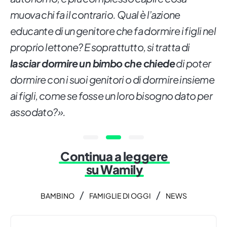
muova chi fa il contrario. Qual è l’azione
educante di un genitore che fa dormire i figli nel
proprio lettone? E soprattutto, si tratta di
lasciar dormire un bimbo che chiede
di poter
dormire con i suoi genitori o di dormire insieme
ai figli, come se fosse un loro bisogno dato per
assodato?».
Continua a leggere
su Wamily
/
/
BAMBINO
FAMIGLIE DI OGGI
NEWS