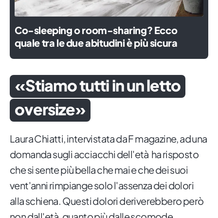
Co-sleeping o room-sharing? Ecco
quale tra le due abitudini è più sicura
«Stiamo tutti in un letto
oversize»
Laura Chiatti, intervistata da F magazine, ad una
domanda sugli acciacchi dell'età ha risposto
che si sente più bella che mai e che dei suoi
vent'anni rimpiange solo l'assenza dei dolori
alla schiena. Questi dolori deriverebbero però
non dall'età, quanto più dalle scomode