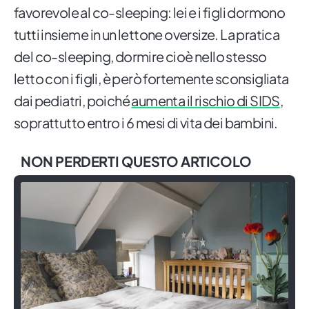
favorevole al co-sleeping: lei e i figli dormono
tutti insieme in un lettone oversize. La pratica
del co-sleeping, dormire cioè nello stesso
letto con i figli, è però fortemente sconsigliata
dai pediatri, poiché
aumenta il rischio di SIDS
,
soprattutto entro i 6 mesi di vita dei bambini.
NON PERDERTI QUESTO ARTICOLO