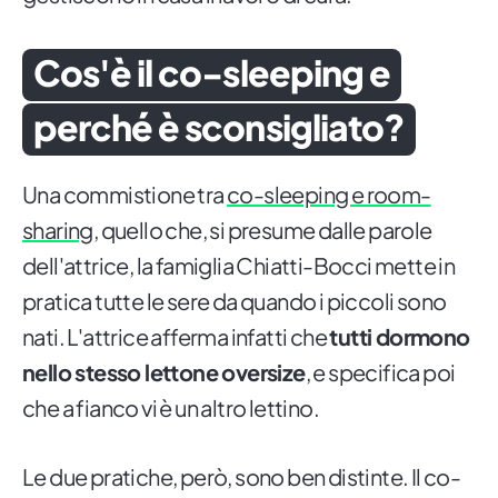
Cos'è il co-sleeping e
perché è sconsigliato?
Una commistione tra
co-sleeping e room-
sharing
, quello che, si presume dalle parole
dell'attrice, la famiglia Chiatti-Bocci mette in
pratica tutte le sere da quando i piccoli sono
nati. L'attrice afferma infatti che
tutti dormono
nello stesso lettone oversize
, e specifica poi
che a fianco vi è un altro lettino.
Le due pratiche, però, sono ben distinte. Il co-