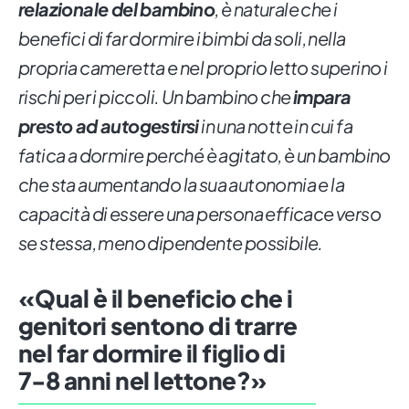
relazionale del bambino
, è naturale che i
benefici di far dormire i bimbi da soli, nella
propria cameretta e nel proprio letto superino i
rischi per i piccoli. Un bambino che
impara
presto ad autogestirsi
in una notte in cui fa
fatica a dormire perché è agitato, è un bambino
che sta aumentando la sua autonomia e la
capacità di essere una persona efficace verso
se stessa, meno dipendente possibile.
«Qual è il beneficio che i
genitori sentono di trarre
nel far dormire il figlio di
7-8 anni nel lettone?»