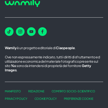
Wamily
è un progetto editoriale di
Ciaopeople
.
Ove non espressamente indicato, tutti i diritti di sfruttamento ed
utilizzazione economica del materiale fotografico presente sul
sito
%s
sono da intendersi di proprietà del fornitore
Getty
Images
.
MANIFESTO
REDAZIONE
COMITATO SOCIO-SCIENTIFICO
PRIVACY POLICY
COOKIE POLICY
PREFERENZE COOKIE