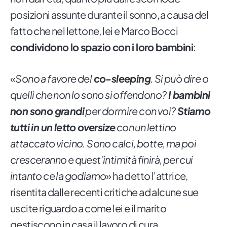
posizioni assunte durante il sonno, a causa del
fatto che nel lettone, lei e Marco Bocci
condividono lo spazio con i loro bambini
:
«
Sono a favore del
co-sleeping
. Si può dire o
quelli che non lo sono si offendono?
I bambini
non sono grandi
per dormire con voi?
Stiamo
tutti in un letto oversize
con un lettino
attaccato vicino. Sono calci, botte, ma poi
cresceranno e quest’intimità finirà, per cui
intanto ce la godiamo
» ha detto l'attrice,
risentita dalle recenti critiche ad alcune sue
uscite riguardo a come lei e il marito
gestiscono in casa il lavoro di cura.