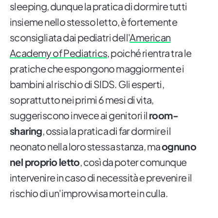
sleeping, dunque la pratica di dormire tutti
insieme nello stesso letto, è fortemente
sconsigliata dai pediatri dell'
American
Academy of Pediatrics
, poiché rientra tra le
pratiche che espongono maggiormente i
bambini al rischio di SIDS. Gli esperti,
soprattutto nei primi 6 mesi di vita,
suggeriscono invece ai genitori il
room-
sharing
, ossia la pratica di far dormire il
neonato nella loro stessa stanza, ma
ognuno
nel proprio letto
, così da poter comunque
intervenire in caso di necessità e prevenire il
rischio di un'improvvisa morte in culla.