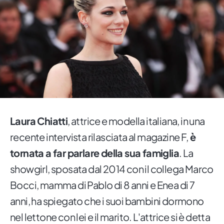
Laura Chiatti
, attrice e modella italiana, in una
recente intervista rilasciata al magazine F,
è
tornata a far parlare della sua famiglia
. La
showgirl, sposata dal 2014 con il collega Marco
Bocci, mamma di Pablo di 8 anni e Enea di 7
anni, ha spiegato che i suoi bambini dormono
nel lettone con lei e il marito. L'attrice si è detta