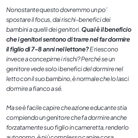
Nonostante questo dovremmo un po’
spostare il focus, dai rischi-benefici dei
bambini a quelli dei genitori.
Qual è il beneficio
che i genitori sentono di trarre nel far dormire
il figlio di 7-8 anni nel lettone?
E riescono
invece a concepirne i rischi? Perché se un
genitore vede solo i benefici del dormire nel
letto con il suo bambino, è normale che lo lasci
dormire a fianco a sé.
Ma se è facile capire che azione educante stia
compiendo un genitore che fa dormire anche
forzatamente suo figlio in cameretta, renderlo
autonomo, è più complesso capire cosa