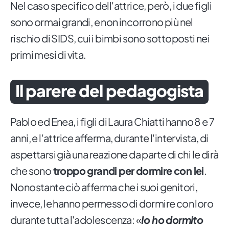
Nel caso specifico dell'attrice, però, i due figli
sono ormai grandi, e non incorrono più nel
rischio di SIDS, cui i bimbi sono sottoposti nei
primi mesi di vita.
Il parere del pedagogista
Pablo ed Enea, i figli di Laura Chiatti hanno 8 e 7
anni, e l'attrice afferma, durante l'intervista, di
aspettarsi già una reazione da parte di chi le dirà
che sono
troppo grandi per dormire con lei
.
Nonostante ciò afferma che i suoi genitori,
invece, le hanno permesso di dormire con loro
durante tutta l'adolescenza: «
Io ho dormito