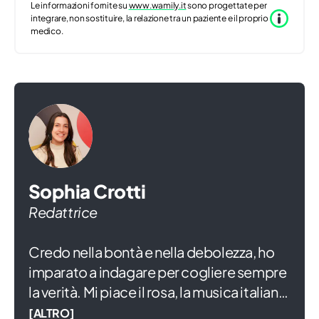
Le informazioni fornite su
www.wamily.it
sono progettate per
integrare, non sostituire, la relazione tra un paziente e il proprio
medico.
Sophia Crotti
Redattrice
Credo nella bontà e nella debolezza, ho
imparato a indagare per cogliere sempre
la verità. Mi piace il rosa, la musica italiana
e ridere di gusto anche se mi commuove
[ALTRO]