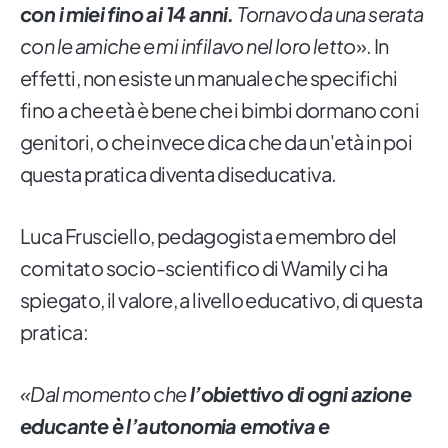
con i miei fino ai 14 anni.
Tornavo da una serata
con le amiche e mi infilavo nel loro letto
». In
effetti, non esiste un manuale che specifichi
fino a che età è bene che i bimbi dormano con i
genitori, o che invece dica che da un'età in poi
questa pratica diventa diseducativa.
Luca Frusciello, pedagogista e membro del
comitato socio-scientifico di Wamily ci ha
spiegato, il valore, a livello educativo, di questa
pratica:
«Dal momento che
l’obiettivo di ogni azione
educante è l’autonomia emotiva e