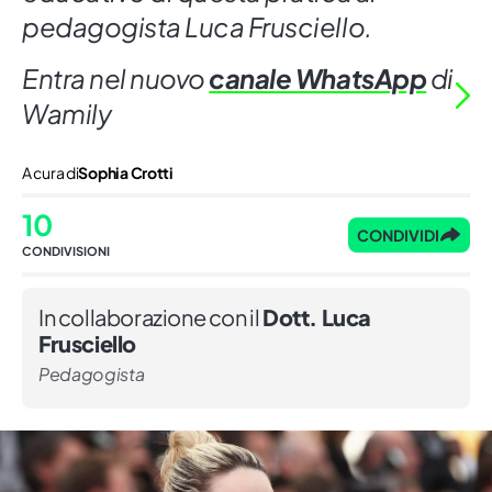
pedagogista Luca Frusciello.
Entra nel nuovo
canale WhatsApp
di
Wamily
A cura di
Sophia Crotti
10
CONDIVIDI
CONDIVISIONI
In collaborazione con il
Dott. Luca
Frusciello
Pedagogista