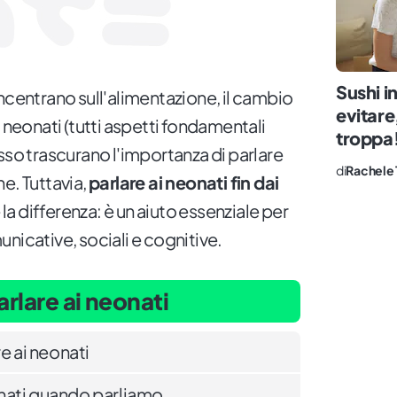
Sushi i
ncentrano sull'alimentazione, il cambio
evitare
i neonati (tutti aspetti fondamentali
troppa
sso trascurano l'importanza di parlare
di
Rachele 
e. Tuttavia,
parlare ai neonati fin dai
la differenza: è un aiuto essenziale per
nicative, sociali e cognitive.
rlare ai neonati
e ai neonati
nati quando parliamo