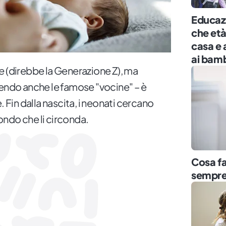
Educazi
che età
casa e 
ai bamb
e
(direbbe la Generazione Z), ma
endo anche le famose "vocine" – è
in dalla nascita, i neonati cercano
 mondo che li circonda.
Cosa fa
sempre