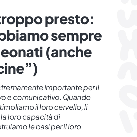
troppo presto:
bbiamo sempre
 neonati (anche
cine”)
estremamente importante per il
ivo e comunicativo. Quando
imoliamo il loro cervello, li
la loro capacità di
uiamo le basi per il loro