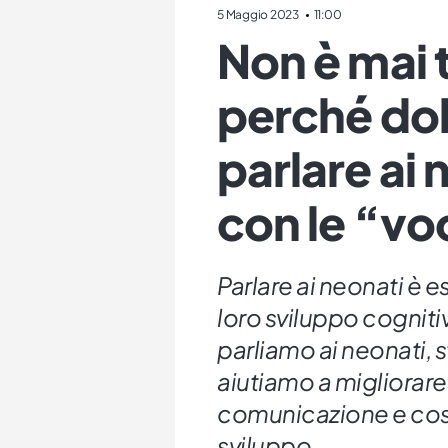
5 Maggio 2023
11:00
Non è mai 
perché do
parlare ai
con le “vo
Parlare ai neonati è 
loro sviluppo cognit
parliamo ai neonati, st
aiutiamo a migliorare 
comunicazione e costr
sviluppo.