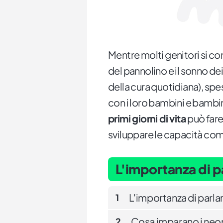
Mentre molti genitori si co
del pannolino e il sonno de
della cura quotidiana), spe
con i loro bambini e bambin
primi giorni di vita
può fare 
sviluppare le capacità comu
L'importanza di pa
L'importanza di parlar
1
Cosa imparano i neo
2