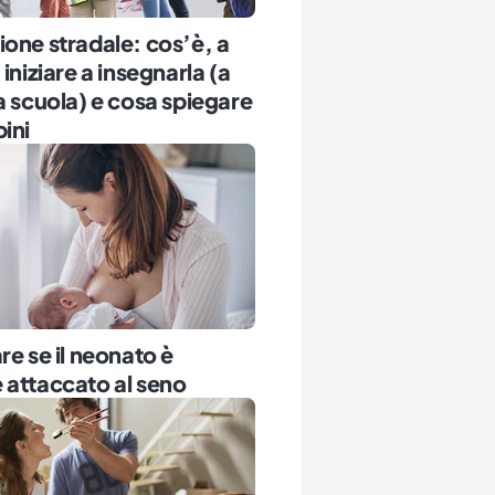
one stradale: cos’è, a
 iniziare a insegnarla (a
a scuola) e cosa spiegare
ini
re se il neonato è
 attaccato al seno