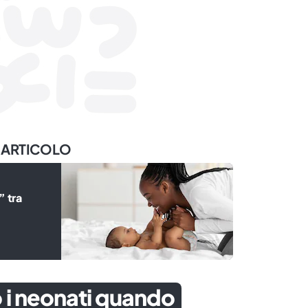
 ARTICOLO
” tra
 i neonati quando