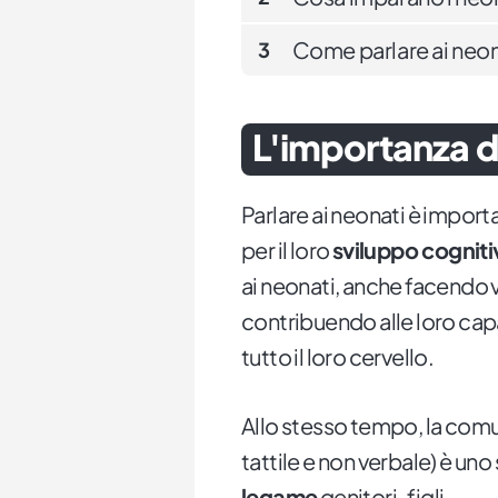
Come parlare ai neon
3
L'importanza di
Parlare ai neonati è importa
per il loro
sviluppo cognit
ai neonati, anche facendo 
contribuendo alle loro cap
tutto il loro cervello.
Allo stesso tempo, la comu
tattile e non verbale) è un
legame
genitori-figli.