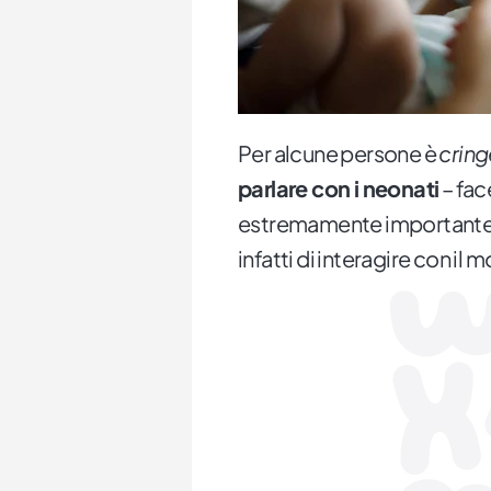
Per alcune persone è
cring
parlare con i neonati
– fac
estremamente importante. F
infatti di interagire con il