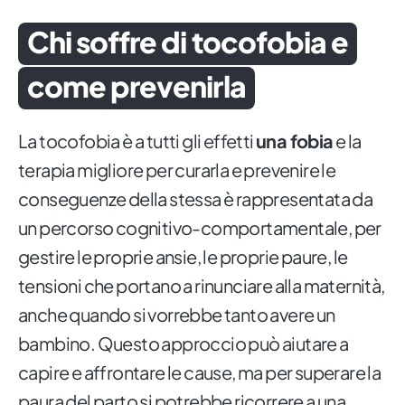
Chi soffre di tocofobia e
come prevenirla
La tocofobia è a tutti gli effetti
una fobia
e la
terapia migliore per curarla e prevenire le
conseguenze della stessa è rappresentata da
un percorso cognitivo-comportamentale, per
gestire le proprie ansie, le proprie paure, le
tensioni che portano a rinunciare alla maternità,
anche quando si vorrebbe tanto avere un
bambino. Questo approccio può aiutare a
capire e affrontare le cause, ma per superare la
paura del parto si potrebbe ricorrere a una