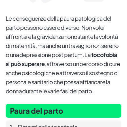
Le conseguenze della paura patologica del
parto possono essere diverse. Non voler
affrontare la gravidanza nonostante la volontà
di maternità, ma anche un travaglio non sereno
o una depressione post partum. La
tocofobia
si può superare
, attraverso un percorso di cure
anche psicologiche e attraverso il sostegno di
personale sanitario che possa affiancare la
donna durante le varie fasi del parto.
Paura del parto
Sintomi della tocofobia
1