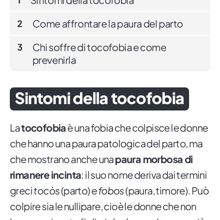
Come affrontare la paura del parto
2
Chi soffre di tocofobia e come
3
prevenirla
Sintomi della tocofobia
La
tocofobia
è una fobia che colpisce le donne
che hanno una paura patologica del parto, ma
che mostrano anche una
paura morbosa di
rimanere incinta
: il suo nome deriva dai termini
greci
tocòs
(parto) e
fobos
(paura, timore). Può
colpire sia le nullipare, cioè le donne che non