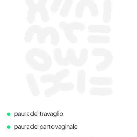
paura del travaglio
paura del parto vaginale