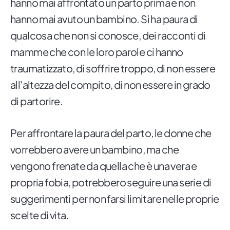
hanno mai affrontato un parto prima e non
hanno mai avuto un bambino. Si ha paura di
qualcosa che non si conosce, dei racconti di
mamme che con le loro parole ci hanno
traumatizzato, di soffrire troppo, di non essere
all'altezza del compito, di non essere in grado
di partorire.
Per affrontare la paura del parto, le donne che
vorrebbero avere un bambino, ma che
vengono frenate da quella che è una vera e
propria fobia, potrebbero seguire una serie di
suggerimenti per non farsi limitare nelle proprie
scelte di vita.