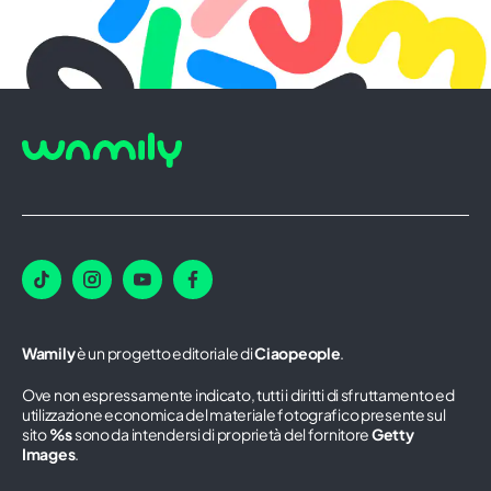
Wamily
è un progetto editoriale di
Ciaopeople
.
Ove non espressamente indicato, tutti i diritti di sfruttamento ed
utilizzazione economica del materiale fotografico presente sul
sito
%s
sono da intendersi di proprietà del fornitore
Getty
Images
.