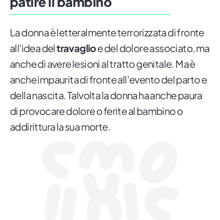
patire il bambino
La donna è letteralmente terrorizzata di fronte
all'idea del
travaglio
e del dolore associato, ma
anche di avere lesioni al tratto genitale. Ma è
anche impaurita di fronte all'evento del parto e
della nascita. Talvolta la donna ha anche paura
di provocare dolore o ferite al bambino o
addirittura la sua morte.