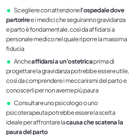
Scegliere con attenzione
l'ospedale dove
partorire
e i medici che seguiranno gravidanza
e parto è fondamentale, così da affidarsi a
personale medico nel quale riporre la massima
fiducia
Anche
affidarsi a un'ostetrica
prima di
progettare la gravidanza potrebbe essere utile,
così da comprendere i meccanismi del parto e
conoscerli per non averne più paura
Consultare uno psicologo o uno
psicoterapeuta potrebbe essere la scelta
ideale per affrontare la
causa che scatena la
paura del parto