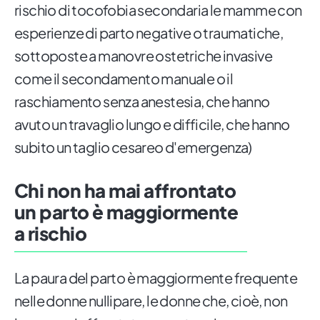
rischio di tocofobia secondaria le mamme con
esperienze di parto negative o traumatiche,
sottoposte a manovre ostetriche invasive
come il secondamento manuale o il
raschiamento senza anestesia, che hanno
avuto un travaglio lungo e difficile, che hanno
subito un taglio cesareo d'emergenza)
Chi non ha mai affrontato
un parto è maggiormente
a rischio
La paura del parto è maggiormente frequente
nelle donne nullipare, le donne che, cioè, non