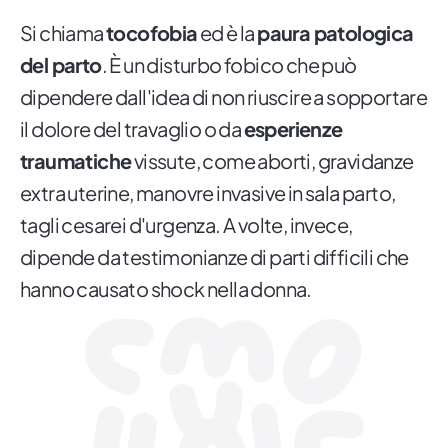
Si chiama
tocofobia
ed è la
paura patologica
del parto
. È un disturbo fobico che può
dipendere dall'idea di non riuscire a sopportare
il dolore del travaglio o da
esperienze
traumatiche
vissute, come aborti, gravidanze
extra uterine, manovre invasive in sala parto,
tagli cesarei d'urgenza. A volte, invece,
dipende da testimonianze di parti difficili che
hanno causato shock nella donna.