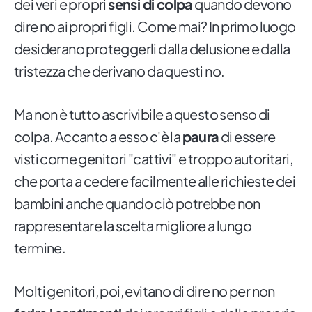
dei veri e propri
sensi di colpa
quando devono
dire no ai propri figli. Come mai? In primo luogo
desiderano proteggerli dalla delusione e dalla
tristezza che derivano da questi no.
Ma non è tutto ascrivibile a questo senso di
colpa. Accanto a esso c'è la
paura
di essere
visti come genitori "cattivi" e troppo autoritari,
che porta a cedere facilmente alle richieste dei
bambini anche quando ciò potrebbe non
rappresentare la scelta migliore a lungo
termine.
Molti genitori, poi, evitano di dire no per non