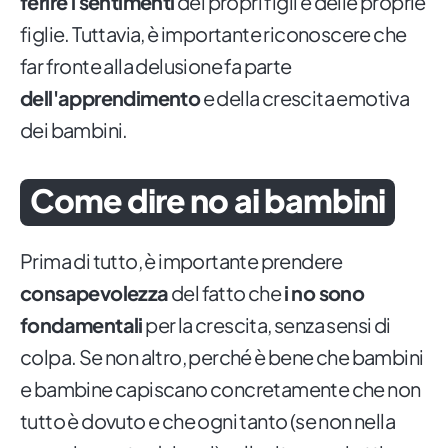
ferire i sentimenti
dei propri figli e delle proprie
figlie. Tuttavia, è importante riconoscere che
far fronte alla delusione fa parte
dell'apprendimento
e della crescita emotiva
dei bambini.
Come dire no ai bambini
Prima di tutto, è importante prendere
consapevolezza
del fatto che
i no sono
fondamentali
per la crescita, senza sensi di
colpa. Se non altro, perché è bene che bambini
e bambine capiscano concretamente che non
tutto è dovuto e che ogni tanto (se non nella