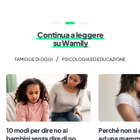
Continua a leggere
su Wamily
/
FAMIGLIE DI OGGI
PSICOLOGIA ED EDUCAZIONE
10 modi per dire no ai
Perché non si 
bambini senza dire di no
ad una mamma