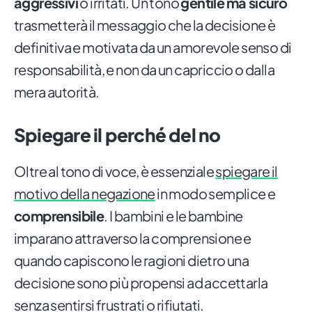
aggressivi
o irritati. Un tono
gentile
ma sicuro
trasmetterà il messaggio che la decisione è
definitiva e motivata da un amorevole senso di
responsabilità, e non da un capriccio o dalla
mera autorità.
Spiegare il perché del no
Oltre al tono di voce, è essenziale
spiegare il
motivo della negazione
in modo semplice e
comprensibile
. I bambini e le bambine
imparano attraverso la comprensione e
quando capiscono le ragioni dietro una
decisione sono più propensi ad accettarla
senza sentirsi frustrati o rifiutati.