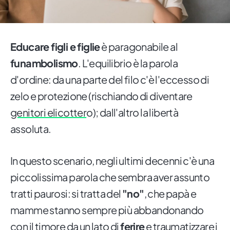
Educare figli e figlie
è paragonabile al
funambolismo
. L'equilibrio è la parola
d'ordine: da una parte del filo c'è l'eccesso di
zelo e protezione (rischiando di diventare
genitori elicotter
o); dall'altro la libertà
assoluta.
In questo scenario, negli ultimi decenni c'è una
piccolissima parola che sembra aver assunto
tratti paurosi: si tratta del
"no"
, che papà e
mamme stanno sempre più abbandonando
con il timore da un lato di
ferire
e traumatizzare i