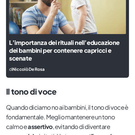
L’importanza dei rituali nell’educazione
dei bambini per contenere capricci e
scenate
di
Niccolò De Rosa
Il tono di voce
Quando diciamo no ai bambini, il tono di voce è
fondamentale. Meglio mantenere un tono
calmo e
assertivo
, evitando di diventare