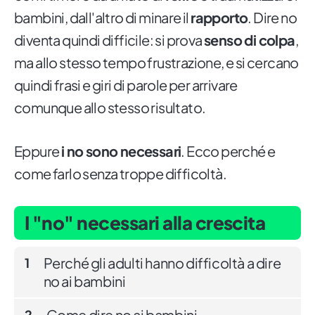
bambini, dall'altro di minare il
rapporto
. Dire no
diventa quindi difficile: si prova
senso di colpa
,
ma allo stesso tempo frustrazione, e si cercano
quindi frasi e giri di parole per arrivare
comunque allo stesso risultato.
Eppure
i no sono necessari
. Ecco perché e
come farlo senza troppe difficoltà.
I "no" necessari alla crescita
Perché gli adulti hanno difficoltà a dire
1
no ai bambini
Come dire no ai bambini
2