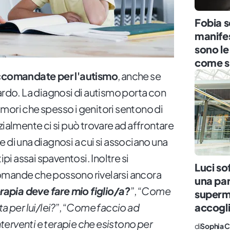
Fobia s
manifes
sono le
come si
ccomandate per l'autismo
, anche se
ardo. La diagnosi di autismo porta con
 timori che spesso i genitori sentono di
zialmente ci si può trovare ad affrontare
 di una diagnosi a cui si associano una
ipi assai spaventosi. Inoltre si
Luci so
omande che possono rivelarsi ancora
una par
rapia deve fare mio figlio/a?
”, “
Come
superm
a per lui/lei?
”, “
Come faccio ad
accogli
interventi e terapie che esistono per
di
Sophia C