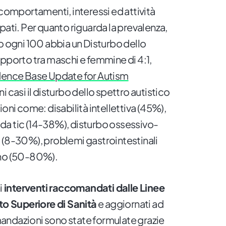
 comportamenti, interessi ed attività
otipati. Per quanto riguarda la prevalenza,
o ogni 100 abbia un Disturbo dello
apporto tra maschi e femmine di 4:1,
dence Base Update for Autism
uni casi il disturbo dello spettro autistico
oni come: disabilità intellettiva (45%),
da tic (14-38%), disturbo ossessivo-
 (8-30%), problemi gastrointestinali
nno (50-80%).
i
interventi raccomandati dalle Linee
uto Superiore di Sanità
e aggiornati ad
andazioni sono state formulate grazie