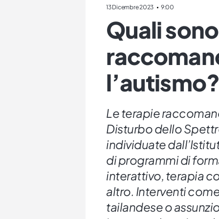
13 Dicembre 2023
9:00
Quali sono 
raccomand
l’autismo
Le terapie raccomand
Disturbo dello Spettr
individuate dall’Istitu
di programmi di form
interattivo, terapia
altro. Interventi co
tailandese o assunzion