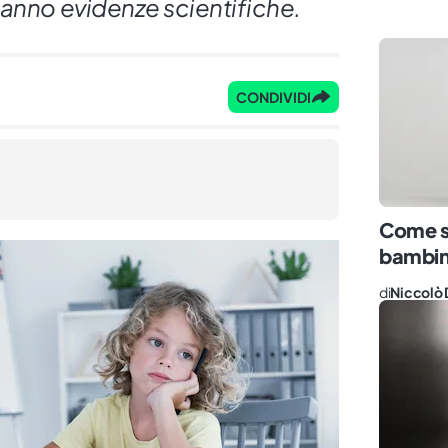
hanno evidenze scientifiche.
CONDIVIDI
Come sp
bambin
di
Niccolò 