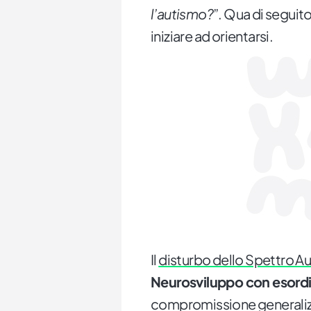
l’autismo?
”. Qua di seguit
iniziare ad orientarsi.
Il
disturbo dello Spettro Au
Neurosviluppo con esord
compromissione generalizz