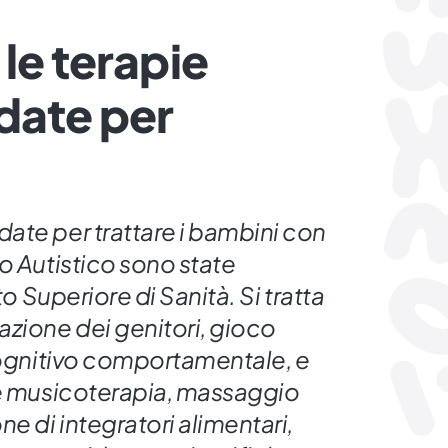
le terapie
ate per
?
ate per trattare i bambini con
o Autistico sono state
to Superiore di Sanità. Si tratta
azione dei genitori, gioco
 cognitivo comportamentale, e
me musicoterapia, massaggio
e di integratori alimentari,