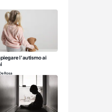
iegare l’autismo ai
i
De Rosa