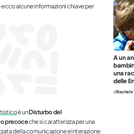
o ecco alcune informazioni chiave per
A un an
bambina
una ra
delle E
di
Rachele 
tistico
è un
Disturbo del
io precoce
che si caratterizza per una
ata della comunicazione e interazione