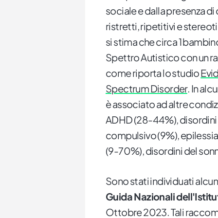
sociale e dalla presenza di
ristretti, ripetitivi e stere
si stima che circa 1 bambin
Spettro Autistico con un r
come riporta lo studio
Evi
Spectrum Disorder
. In alc
è associato ad altre condizi
ADHD (28-44%), disordini 
compulsivo (9%), epilessia
(9-70%), disordini del so
Sono stati individuati alcun
Guida Nazionali dell'Istit
Ottobre 2023. Tali raccom