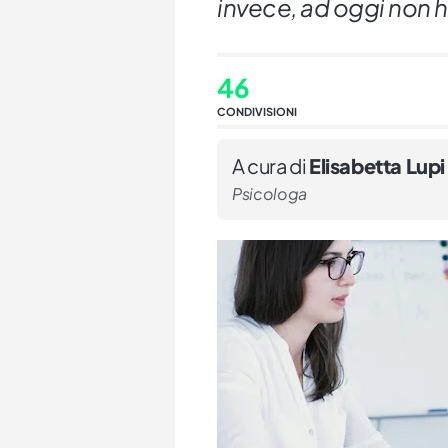
invece, ad oggi non 
46
CONDIVISIONI
A cura di
Elisabetta Lupi
Psicologa