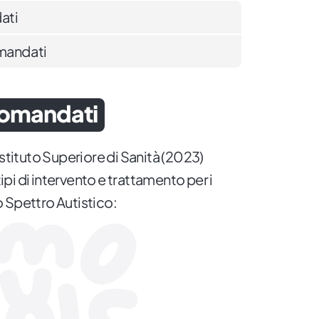
ati
omandati
comandati
Istituto Superiore di Sanità (2023)
i di intervento e trattamento per i
 Spettro Autistico: