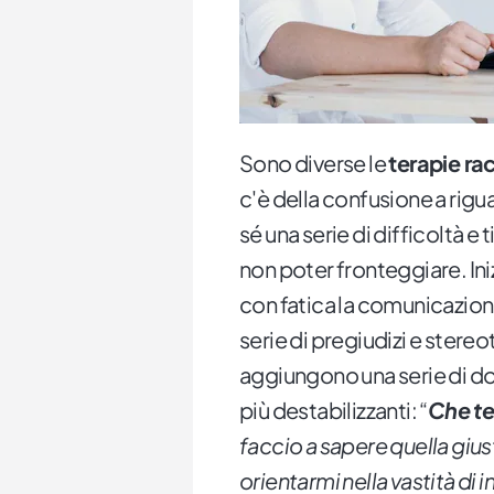
Sono diverse le
terapie ra
c'è della confusione a rigu
sé una serie di difficoltà e
non poter fronteggiare. Ini
con fatica la comunicazione
serie di pregiudizi e stereot
aggiungono una serie di d
più destabilizzanti: “
Che te
faccio a sapere quella giust
orientarmi nella vastità di 