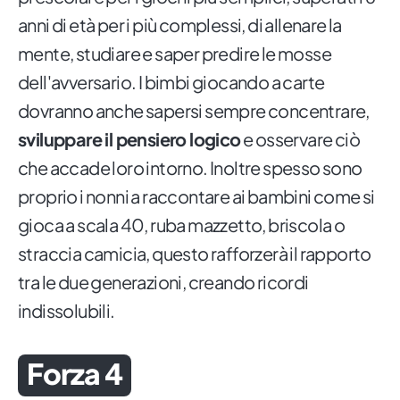
anni di età per i più complessi, di allenare la
mente, studiare e saper predire le mosse
dell'avversario. I bimbi giocando a carte
dovranno anche sapersi sempre concentrare,
sviluppare il pensiero logico
e osservare ciò
che accade loro intorno. Inoltre spesso sono
proprio i nonni a raccontare ai bambini come si
gioca a scala 40, ruba mazzetto, briscola o
straccia camicia, questo rafforzerà il rapporto
tra le due generazioni, creando ricordi
indissolubili.
Forza 4