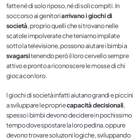
fatte né di solo riposo, né di soli compiti. In
soccorso ai genitori
arrivano i giochi di
società
, proprio quelli che si trovano nelle
scatole impolverate che teniamo impilate
sotto la televisione, possono aiutare i bimbi a
svagarsi
tenendo però il loro cervello sempre
attivo e pronto a riconoscere le mosse di chi
gioca con loro.
I giochi di società infatti aiutano grandi e piccini
a sviluppare le proprie
capacità decisionali
,
spesso i bimbi devono decidere in pochissimo
tempo dove spostare la loro pedina, oppure
devono trovare soluzioni logiche, sviluppando