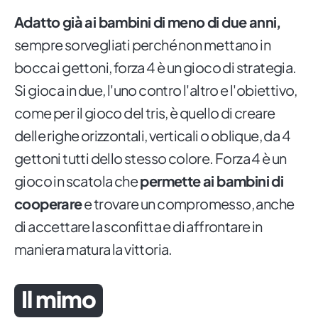
Adatto già ai bambini di meno di due anni,
sempre sorvegliati perché non mettano in
bocca i gettoni, forza 4 è un gioco di strategia.
Si gioca in due, l'uno contro l'altro e l'obiettivo,
come per il gioco del tris, è quello di creare
delle righe orizzontali, verticali o oblique, da 4
gettoni tutti dello stesso colore. Forza 4 è un
gioco in scatola che
permette ai bambini di
cooperare
e trovare un compromesso, anche
di accettare la sconfitta e di affrontare in
maniera matura la vittoria.
Il mimo