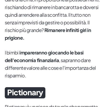
rischiando di rimanere in bancarotta e doversi
quindi arrendere alla sconfitta. Il tutto non
senza imprevisti da gestire o possibilità. Il
rischio più grande?
Rimanere infiniti giri in
prigione.
I bimbi
impareranno giocando le basi
dell'economia finanziaria
, sapranno dare
differente valore alle cose e l'importanza del
risparmio.
Pictionary
Pictionary è un gioco da tavolo che permette