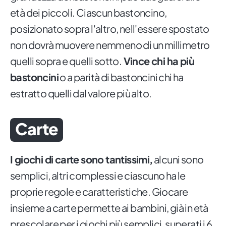
età dei piccoli. Ciascun bastoncino,
posizionato sopra l'altro, nell'essere spostato
non dovrà muovere nemmeno di un millimetro
quelli sopra e quelli sotto.
Vince chi ha più
bastoncini
o a parità di bastoncini chi ha
estratto quelli dal valore più alto.
Carte
I giochi di carte sono tantissimi,
alcuni sono
semplici, altri complessi e ciascuno ha le
proprie regole e caratteristiche. Giocare
insieme a carte permette ai bambini, già in età
prescolare per i giochi più semplici, superati i 6