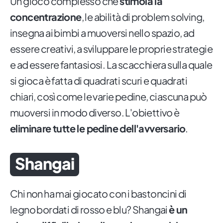
Un gioco complesso che
stimola la
concentrazione
, le abilità di problem solving,
insegna ai bimbi a muoversi nello spazio, ad
essere creativi, a sviluppare le proprie strategie
e ad essere fantasiosi. La scacchiera sulla quale
si gioca è fatta di quadrati scuri e quadrati
chiari, così come le varie pedine, ciascuna può
muoversi in modo diverso. L'obiettivo è
eliminare tutte le pedine dell'avversario
.
Shangai
Chi non ha mai giocato con i bastoncini di
legno bordati di rosso e blu? Shangai
è un