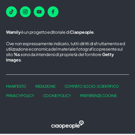
Wamily
è un progetto editoriale di
Ciaopeople
.
Ove non espressamente indicato, tutti i diritti di sfruttamento ed
utilizzazione economica del materiale fotografico presente sul
sito
%s
sono da intendersi di proprietà del fornitore
Getty
Images
.
MANIFESTO
REDAZIONE
COMITATO SOCIO-SCIENTIFICO
PRIVACY POLICY
COOKIE POLICY
PREFERENZE COOKIE