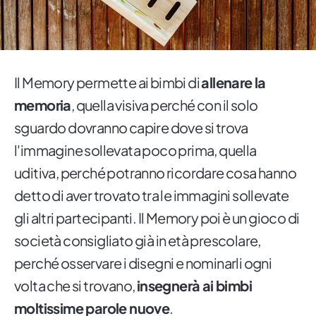
Il Memory permette ai bimbi di
allenare la
memoria
, quella visiva perché con il solo
sguardo dovranno capire dove si trova
l'immagine sollevata poco prima, quella
uditiva, perché potranno ricordare cosa hanno
detto di aver trovato tra le immagini sollevate
gli altri partecipanti. Il Memory poi è un gioco di
società consigliato già in età prescolare,
perché osservare i disegni e nominarli ogni
volta che si trovano,
insegnerà ai bimbi
moltissime parole nuove
.