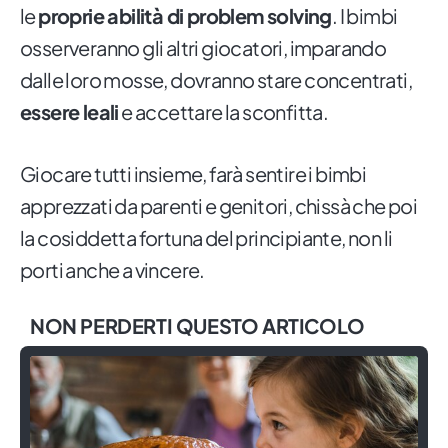
le
proprie abilità di problem solving
. I bimbi
osserveranno gli altri giocatori, imparando
dalle loro mosse, dovranno stare concentrati,
essere leali
e accettare la sconfitta.
Giocare tutti insieme, farà sentire i bimbi
apprezzati da parenti e genitori, chissà che poi
la cosiddetta fortuna del principiante, non li
porti anche a vincere.
NON PERDERTI QUESTO ARTICOLO