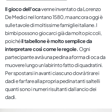
Il gioco dell'oca
venne inventato da Lorenzo
De Medici nel lontano 1580, ma ancora oggi è
sulle tavole di moltissime famiglie italiane. I
bimbi possono giocarci già da molto piccoli,
poiché
il tabellone è molto semplice da
interpretare così come le regole.
Ogni
partecipante avrà una pedina a forma di oca da
muovere lungo un labirinto fatto di quadratini.
Per spostarsi in avanti ciascuno dovrà tirare i
dadi e far fare alla propria pedina tanti saltelli
quanti sono i numeri risultanti dal lancio dei
dadi.