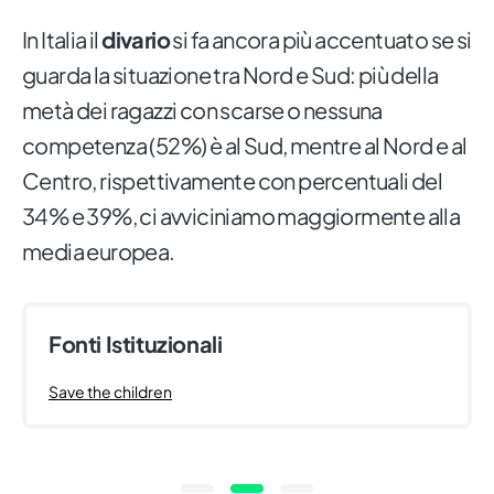
In Italia il
divario
si fa ancora più accentuato se si
guarda la situazione tra Nord e Sud: più della
metà dei ragazzi con scarse o nessuna
competenza (52%) è al Sud, mentre al Nord e al
Centro, rispettivamente con percentuali del
34% e 39%, ci avviciniamo maggiormente alla
media europea.
Fonti Istituzionali
Save the children