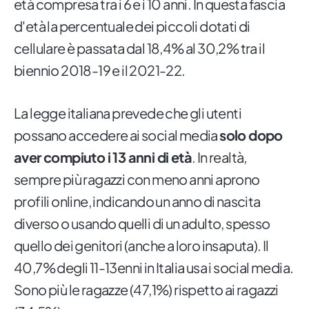
età compresa tra i 6 e i 10 anni. In questa fascia
d'età la percentuale dei piccoli dotati di
cellulare è passata dal 18,4% al 30,2% tra il
biennio 2018­-19 e il 2021­-22.
La legge italiana prevede che gli utenti
possano accedere ai social media
solo dopo
aver compiuto i 13 anni di età
. In realtà,
sempre più ragazzi con meno anni aprono
profili online, indicando un anno di nascita
diverso o usando quelli di un adulto, spesso
quello dei genitori (anche a loro insaputa). Il
40,7% degli 11­-13enni in Italia usa i social media.
Sono più le ragazze (47,1%) rispetto ai ragazzi