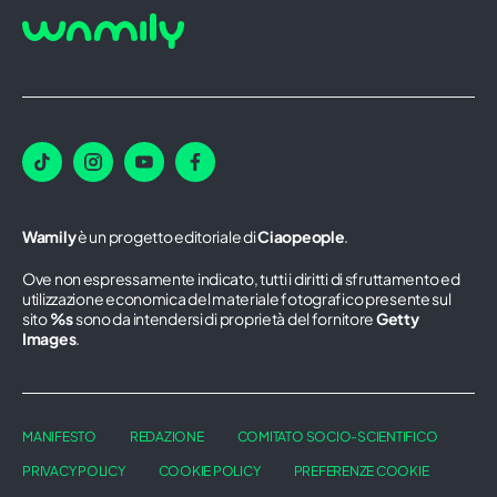
Wamily
è un progetto editoriale di
Ciaopeople
.
Ove non espressamente indicato, tutti i diritti di sfruttamento ed
utilizzazione economica del materiale fotografico presente sul
sito
%s
sono da intendersi di proprietà del fornitore
Getty
Images
.
MANIFESTO
REDAZIONE
COMITATO SOCIO-SCIENTIFICO
PRIVACY POLICY
COOKIE POLICY
PREFERENZE COOKIE