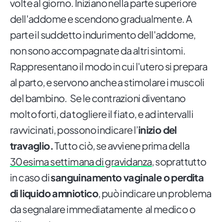
volte al giorno. Iniziano nella parte superiore
dell'addome e scendono gradualmente. A
parte il suddetto indurimento dell'addome,
non sono accompagnate da altri sintomi.
Rappresentano il modo in cui l'utero si prepara
al parto, e servono anche a stimolare i muscoli
del bambino. Se le contrazioni diventano
molto forti, da togliere il fiato, e ad intervalli
ravvicinati, possono indicare l’
inizio del
travaglio.
Tutto ciò, se avviene prima della
30esima settimana di gravidanza
, soprattutto
in caso di
sanguinamento vaginale o perdita
di liquido amniotico
, può indicare un problema
da segnalare immediatamente al medico o