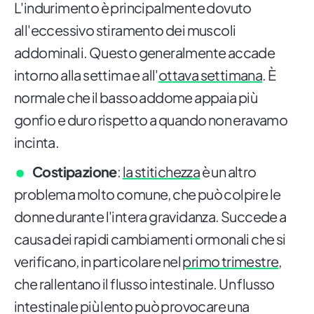
L'indurimento è principalmente dovuto
all'eccessivo stiramento dei muscoli
addominali. Questo generalmente accade
intorno alla settima e all'
ottava settimana
. È
normale che il basso addome appaia più
gonfio e duro rispetto a quando non eravamo
incinta.
Costipazione
:
la stitichezza
è un altro
problema molto comune, che può colpire le
donne durante l'intera gravidanza. Succede a
causa dei rapidi cambiamenti ormonali che si
verificano, in particolare nel
primo trimestre
,
che rallentano il flusso intestinale. Un flusso
intestinale più lento può provocare una