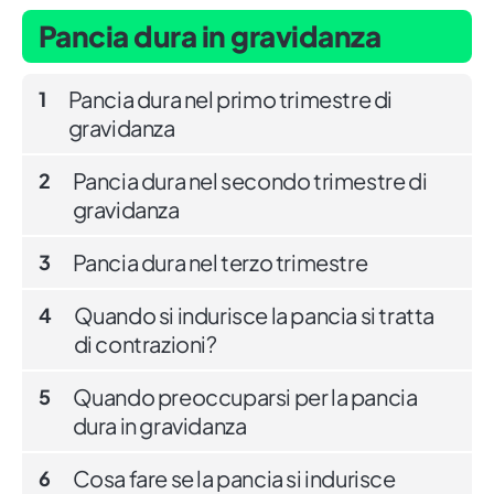
Pancia dura in gravidanza
Pancia dura nel primo trimestre di
1
gravidanza
Pancia dura nel secondo trimestre di
2
gravidanza
Pancia dura nel terzo trimestre
3
Quando si indurisce la pancia si tratta
4
di contrazioni?
Quando preoccuparsi per la pancia
5
dura in gravidanza
Cosa fare se la pancia si indurisce
6