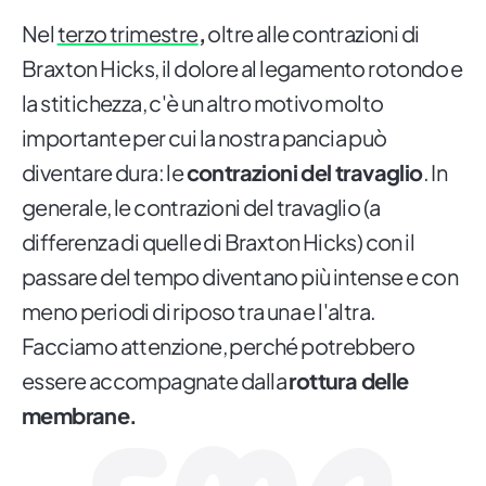
Nel
terzo trimestre
,
oltre alle contrazioni di
Braxton Hicks, il dolore al legamento rotondo e
la stitichezza, c'è un altro motivo molto
importante per cui la nostra pancia può
diventare dura: le
contrazioni del travaglio
. In
generale, le contrazioni del travaglio (a
differenza di quelle di Braxton Hicks) con il
passare del tempo diventano più intense e con
meno periodi di riposo tra una e l'altra.
Facciamo attenzione, perché potrebbero
essere accompagnate dalla
rottura delle
membrane.