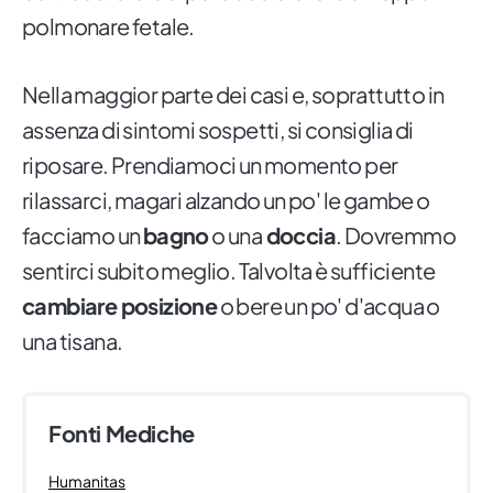
polmonare fetale.
Nella maggior parte dei casi e, soprattutto in
assenza di sintomi sospetti, si consiglia di
riposare. Prendiamoci un momento per
rilassarci, magari alzando un po' le gambe o
facciamo un
bagno
o una
doccia
. Dovremmo
sentirci subito meglio. Talvolta è sufficiente
cambiare posizione
o bere un po' d'acqua o
una tisana.
Fonti Mediche
Humanitas