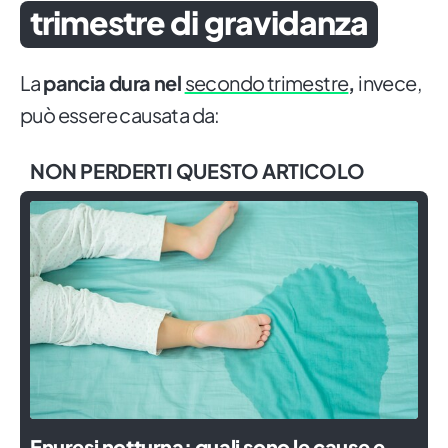
trimestre di gravidanza
La
pancia dura nel
secondo trimestre
,
invece,
può essere causata da:
NON PERDERTI QUESTO ARTICOLO
Enuresi notturna: quali sono le cause e