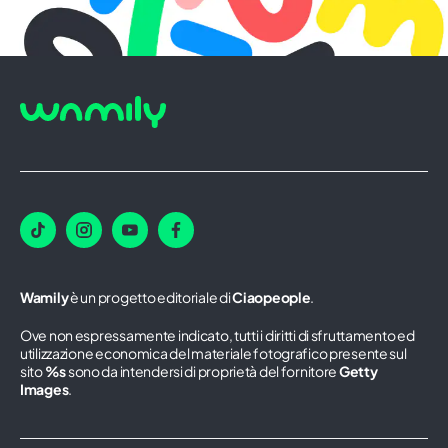
Wamily
è un progetto editoriale di
Ciaopeople
.
Ove non espressamente indicato, tutti i diritti di sfruttamento ed
utilizzazione economica del materiale fotografico presente sul
sito
%s
sono da intendersi di proprietà del fornitore
Getty
Images
.