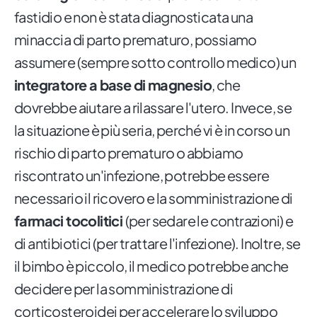
fastidio e non è stata diagnosticata una
minaccia di parto prematuro, possiamo
assumere (sempre sotto controllo medico) un
integratore a base di magnesio
, che
dovrebbe aiutare a rilassare l'utero. Invece, se
la situazione è più seria, perché vi è in corso un
rischio di parto prematuro o abbiamo
riscontrato un'infezione, potrebbe essere
necessario il ricovero e la somministrazione di
farmaci tocolitici
(per sedare le contrazioni) e
di antibiotici (per trattare l'infezione). Inoltre, se
il bimbo è piccolo, il medico potrebbe anche
decidere per la somministrazione di
corticosteroidei per accelerare lo sviluppo