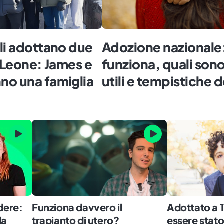
li adottano due
Adozione nazional
ra Leone: James e
funziona, quali sono 
no una famiglia
utili e tempistiche d
idere:
Funziona davvero il
Adottato a 1
la
trapianto di utero?
essere stat