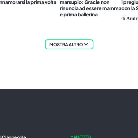
innamorarsi la prima volta
marsupio: Gracie non
i pregiu
rinuncia ad essere mamma
con la
e prima ballerina
di
Andre
MOSTRA ALTRO
di
Ciaopeople
.
MANIFESTO