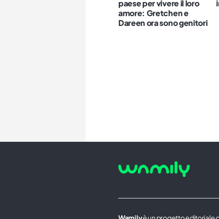
paese per vivere il loro
amore: Gretchen e
Dareen ora sono genitori
Wamily
è un progetto editoriale 