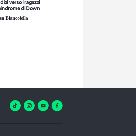
dizi verso i ragazzi
 Sindrome di Down
a Biancolella