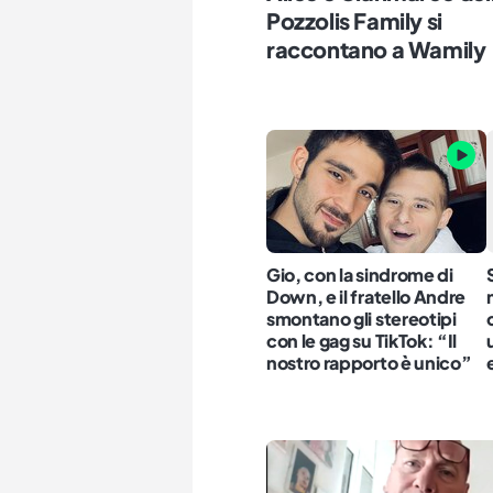
Pozzolis Family si
raccontano a Wamily
Gio, con la sindrome di
Down, e il fratello Andre
smontano gli stereotipi
con le gag su TikTok: “Il
nostro rapporto è unico”