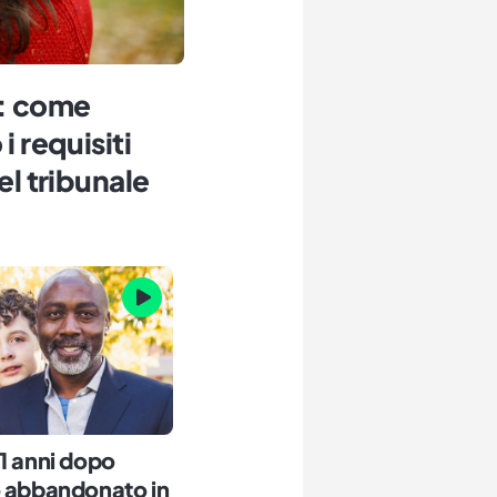
e: come
i requisiti
el tribunale
1 anni dopo
o abbandonato in