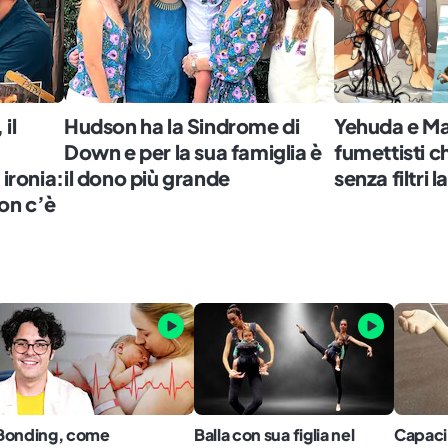
il
Hudson ha la Sindrome di
Yehuda e Ma
Down e per la sua famiglia è
fumettisti 
 ironia:
il dono più grande
senza filtri l
on c’è
Bonding, come
Balla con sua figlia nel
Capaci 