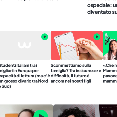
ospedale: u
diventato s
Studenti italiani tra i
Scommettiamo sulla
«Che m
migliori in Europa per
famiglia? Tra insicurezze e
Mamma
capacità di lettura (ma c’è
difficoltà, il futuro è
pavone
un grosso divario tra Nord
ancora nei nostri figli
mamma 
e Sud)