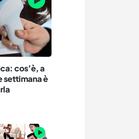
ca: cos’è, a
e settimana è
rla