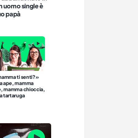
n uomo single è
uo papà
amma ti senti?»
 ape, mamma
, mamma chioccia,
tartaruga