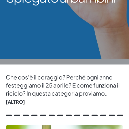
Che cos’è il coraggio? Perché ogni anno
festeggiamo il 25 aprile? E come funziona il
riciclo? In questa categoria proviamo
proviamo ad aiutare i più piccoli (e magari
[ALTRO]
anche qualche adulto) a trovare le risposte
ai grandi “perché” del mondo, spiegando
con semplicità e chiarezza tutti quei temi