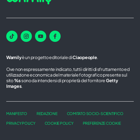
Wamily
è un progetto editoriale di
Ciaopeople
.
Ove non espressamente indicato, tutti i diritti di sfruttamento ed
utilizzazione economica del materiale fotografico presente sul
sito
%s
sono da intendersi di proprietà del fornitore
Getty
Images
.
MANIFESTO
REDAZIONE
COMITATO SOCIO-SCIENTIFICO
PRIVACY POLICY
COOKIE POLICY
PREFERENZE COOKIE